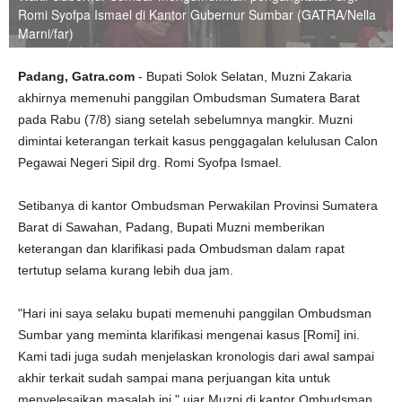
Romi Syofpa Ismael di Kantor Gubernur Sumbar (GATRA/Nella
Marni/far)
Padang, Gatra.com
- Bupati Solok Selatan, Muzni Zakaria
akhirnya memenuhi panggilan Ombudsman Sumatera Barat
pada Rabu (7/8) siang setelah sebelumnya mangkir. Muzni
dimintai keterangan terkait kasus penggagalan kelulusan Calon
Pegawai Negeri Sipil drg. Romi Syofpa Ismael.
Setibanya di kantor Ombudsman Perwakilan Provinsi Sumatera
Barat di Sawahan, Padang, Bupati Muzni memberikan
keterangan dan klarifikasi pada Ombudsman dalam rapat
tertutup selama kurang lebih dua jam.
"Hari ini saya selaku bupati memenuhi panggilan Ombudsman
Sumbar yang meminta klarifikasi mengenai kasus [Romi] ini.
Kami tadi juga sudah menjelaskan kronologis dari awal sampai
akhir terkait sudah sampai mana perjuangan kita untuk
menyelesaikan masalah ini," ujar Muzni di kantor Ombudsman