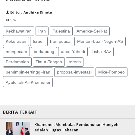
Editor: Andhika Dinata
574
Kekhawatiran
Iran
Palestina
Amerika-Serikat
Kekerasan
Israel
hari-puasa
Menteri-Luar-Negeri-AS
mengecam
berkabung
umat-Yahudi
Tisha-BAv
Perdamaian
Timur-Tengah
teroris
pemimpin-tertinggi-Iran
proposal-investasi
Mike-Pompeo
Ayatollah-Ali-Khamenei
BERITA TERKAIT
Khamenei: Membalas Pembunuhan Haniyeh
adalah Tugas Teheran