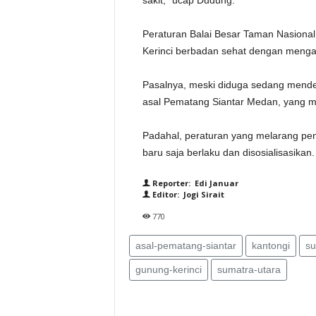
sakit,” ucap Dudung.
Peraturan Balai Besar Taman Nasional
Kerinci berbadan sehat dengan mengan
Pasalnya, meski diduga sedang menderi
asal Pematang Siantar Medan, yang men
Padahal, peraturan yang melarang pen
baru saja berlaku dan disosialisasikan.
Reporter: Edi Januar
Editor: Jogi Sirait
770
asal-pematang-siantar
kantongi
su
gunung-kerinci
sumatra-utara