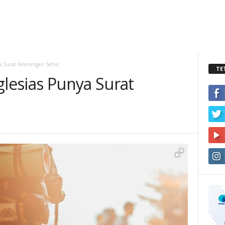
ya Surat Keterangan Sehat
TE
glesias Punya Surat