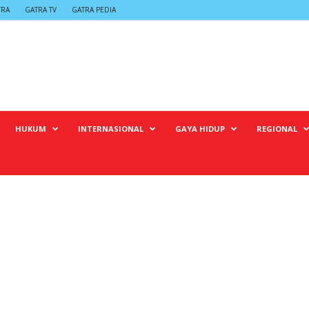
TRA
GATRA TV
GATRA PEDIA
HUKUM
INTERNASIONAL
GAYA HIDUP
REGIONAL