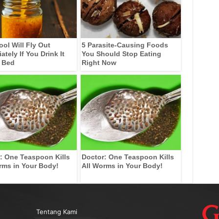
ool Will Fly Out
5 Parasite-Causing Foods
tely If You Drink It
You Should Stop Eating
 Bed
Right Now
: One Teaspoon Kills
Doctor: One Teaspoon Kills
rms in Your Body!
All Worms in Your Body!
Tentang Kami