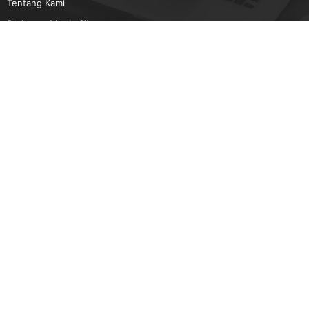
Tentang Kami
Pedoman Media Siber
Karir
Beriklan
Disclaimer
Unduh Aplikasi Gatra.com
Android
IOS