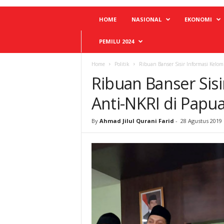
HOME
NASIONAL
EKONOMI
PEMILU 2024
Home
Politik
Ribuan Banser Sisir Informasi Kelo
Ribuan Banser Sis
Anti-NKRI di Papu
By
Ahmad Jilul Qurani Farid
-
28 Agustus 2019