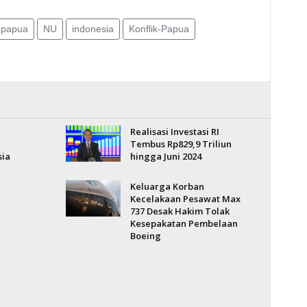
-papua
NU
indonesia
Konflik-Papua
Realisasi Investasi RI
Tembus Rp829,9 Triliun
sia
hingga Juni 2024
Keluarga Korban
Kecelakaan Pesawat Max
737 Desak Hakim Tolak
Kesepakatan Pembelaan
Boeing