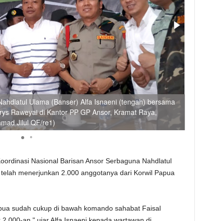
ahdlatul Ulama (Banser) Alfa Isnaeni (tengah) bersama
Anggota B
rrys Raweyai di Kantor PP GP Ansor, Kramat Raya,
yel di K
mad Jilul QF/re1)
Jilul QF/r
oordinasi Nasional Barisan Ansor Serbaguna Nahdlatul
 telah menerjunkan 2.000 anggotanya dari Korwil Papua
apua sudah cukup di bawah komando sahabat Faisal
 2.000-an," ujar Alfa Isnaeni kepada wartawan di