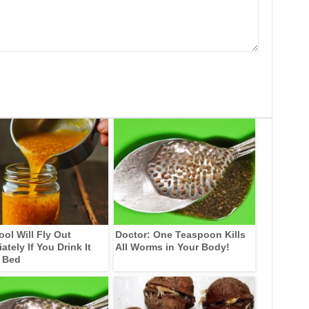
ool Will Fly Out
Doctor: One Teaspoon Kills
tely If You Drink It
All Worms in Your Body!
 Bed