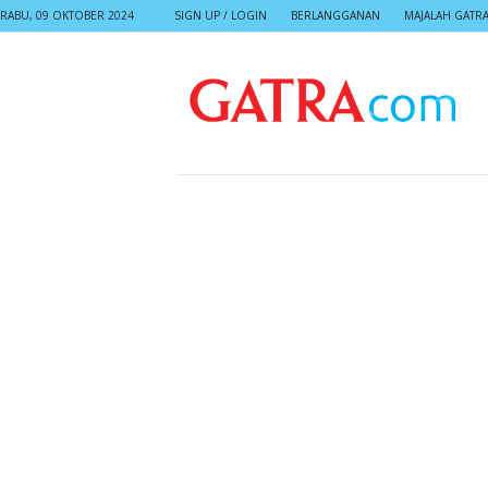
RABU, 09 OKTOBER 2024
SIGN UP / LOGIN
BERLANGGANAN
MAJALAH GATR
G
A
T
R
A