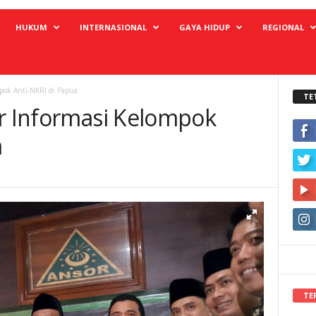
HUKUM
INTERNASIONAL
GAYA HIDUP
REGIONAL
mpok Anti-NKRI di Papua
TE
ir Informasi Kelompok
a