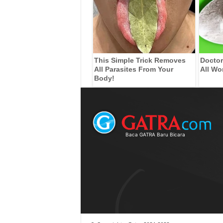
This Simple Trick Removes
Doctor
All Parasites From Your
All Wo
Body!
Baca GATRA Baru Bicara