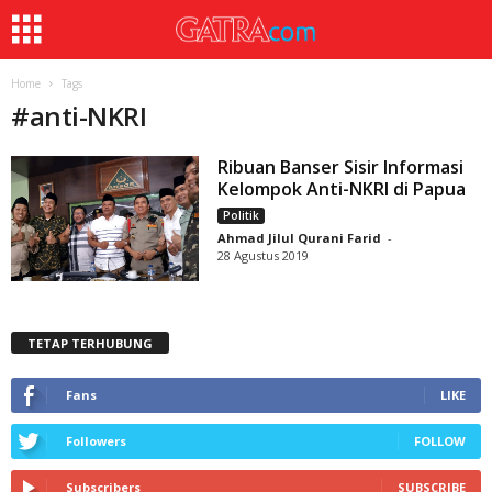
Home
Tags
#
anti-NKRI
Ribuan Banser Sisir Informasi
Kelompok Anti-NKRI di Papua
Politik
Ahmad Jilul Qurani Farid
-
28 Agustus 2019
TETAP TERHUBUNG
Fans
LIKE
Followers
FOLLOW
Subscribers
SUBSCRIBE