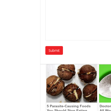
5 Parasite-Causing Foods
Doctor
You Should Stop Eating
All Wo