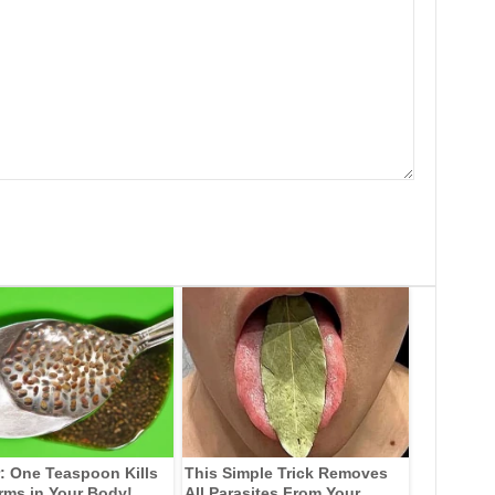
: One Teaspoon Kills
This Simple Trick Removes
rms in Your Body!
All Parasites From Your