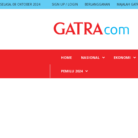
SELASA, 08 OKTOBER 2024
SIGN UP / LOGIN
BERLANGGANAN
MAJALAH GAT
G
A
T
R
A
HOME
NASIONAL
EKONOMI
PEMILU 2024