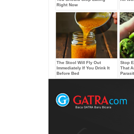
Right Now
The Stool Will Fly Out
Stop E
Immediately If You Drink It
That A
Before Bed
Parasi
Baca GATRA Baru Bicara