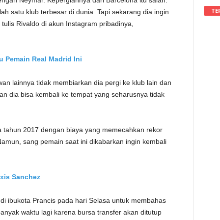
engan Neymar. Kepergiannya dari Barcelona itu salah.
TE
h satu klub terbesar di dunia. Tapi sekarang dia ingin
ulis Rivaldo di akun Instagram pribadinya,
u Pemain Real Madrid Ini
n lainnya tidak membiarkan dia pergi ke klub lain dan
 dia bisa kembali ke tempat yang seharusnya tidak
a tahun 2017 dengan biaya yang memecahkan rekor
 Namun, sang pemain saat ini dikabarkan ingin kembali
exis Sanchez
 di ibukota Prancis pada hari Selasa untuk membahas
anyak waktu lagi karena bursa transfer akan ditutup