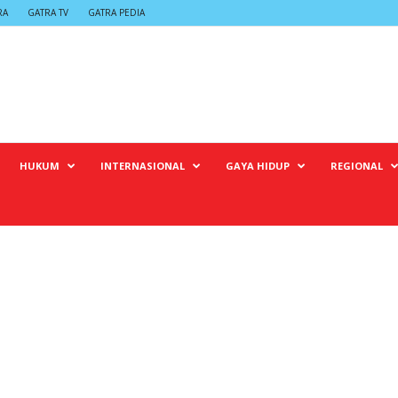
RA
GATRA TV
GATRA PEDIA
HUKUM
INTERNASIONAL
GAYA HIDUP
REGIONAL