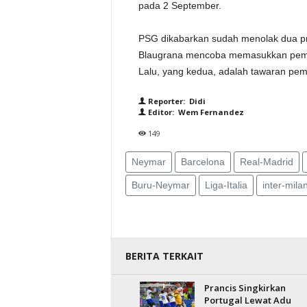
pada 2 September.
PSG dikabarkan sudah menolak dua pr
Blaugrana mencoba memasukkan pema
Lalu, yang kedua, adalah tawaran pe
Reporter: Didi
Editor: Wem Fernandez
149
Neymar
Barcelona
Real-Madrid
Buru-Neymar
Liga-Italia
inter-mila
BERITA TERKAIT
Prancis Singkirkan
Portugal Lewat Adu