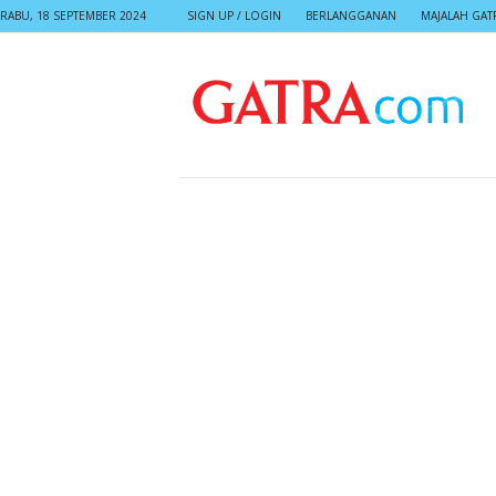
RABU, 18 SEPTEMBER 2024
SIGN UP / LOGIN
BERLANGGANAN
MAJALAH GAT
G
A
T
R
A