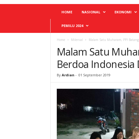
HOME
NASIONAL
EKONOMI
PEMILU 2024
Home
Milenial
Malam Satu Muharam, PPI Batangh
Malam Satu Muhar
Berdoa Indonesia
By
Ardian
-
01 September 2019