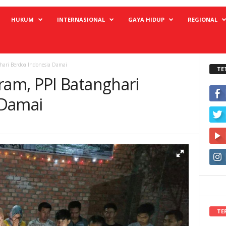
HUKUM
INTERNASIONAL
GAYA HIDUP
REGIONAL
ari Berdoa Indonesia Damai
TE
am, PPI Batanghari
 Damai