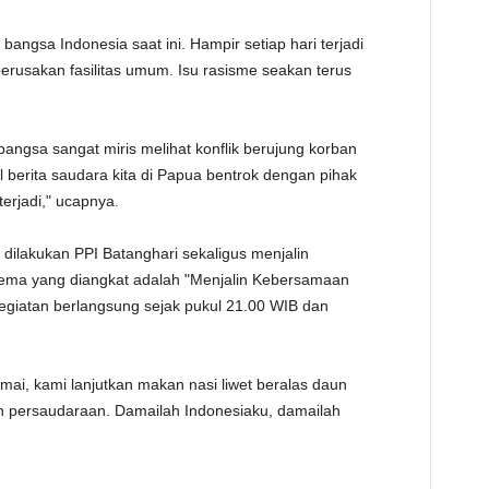
TE
bangsa Indonesia saat ini. Hampir setiap hari terjadi
perusakan fasilitas umum. Isu rasisme seakan terus
bangsa sangat miris melihat konflik berujung korban
ul berita saudara kita di Papua bentrok dengan pihak
erjadi," ucapnya.
dilakukan PPI Batanghari sekaligus menjalin
. Tema yang diangkat adalah "Menjalin Kebersamaan
giatan berlangsung sejak pukul 21.00 WIB dan
ai, kami lanjutkan makan nasi liwet beralas daun
 persaudaraan. Damailah Indonesiaku, damailah