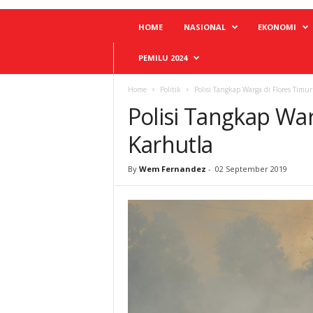
HOME
NASIONAL
EKONOMI
PEMILU 2024
Home
Politik
Polisi Tangkap Warga di Flores Timur
Polisi Tangkap War
Karhutla
By
Wem Fernandez
-
02 September 2019