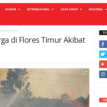
HUKUM
INTERNASIONAL
GAYA HIDUP
REGIONAL
 Akibat Karhutla
TE
ga di Flores Timur Akibat