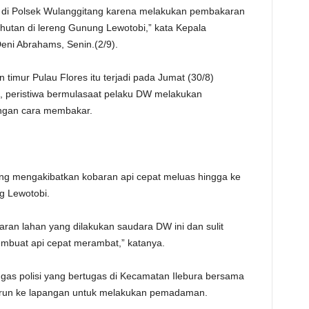
 di Polsek Wulanggitang karena melakukan pembakaran
TE
utan di lereng Gunung Lewotobi,” kata Kepala
Deni Abrahams, Senin.(2/9).
timur Pulau Flores itu terjadi pada Jumat (30/8)
i, peristiwa bermulasaat pelaku DW melakukan
ngan cara membakar.
ng mengakibatkan kobaran api cepat meluas hingga ke
ng Lewotobi.
ran lahan yang dilakukan saudara DW ini dan sulit
buat api cepat merambat,” katanya.
tugas polisi yang bertugas di Kecamatan Ilebura bersama
turun ke lapangan untuk melakukan pemadaman.