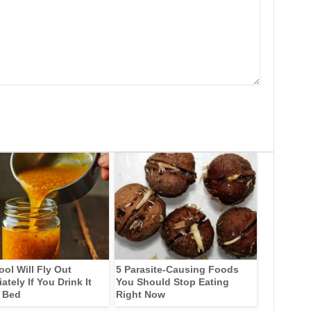
ool Will Fly Out
5 Parasite-Causing Foods
tely If You Drink It
You Should Stop Eating
 Bed
Right Now