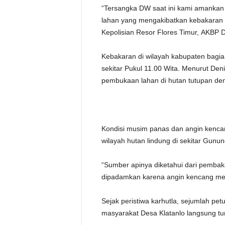
“Tersangka DW saat ini kami amankan
lahan yang mengakibatkan kebakaran h
Kepolisian Resor Flores Timur, AKBP 
Kebakaran di wilayah kabupaten bagian 
sekitar Pukul 11.00 Wita. Menurut Den
pembukaan lahan di hutan tutupan de
Kondisi musim panas dan angin kenca
wilayah hutan lindung di sekitar Gunu
“Sumber apinya diketahui dari pembaka
dipadamkan karena angin kencang mem
Sejak peristiwa karhutla, sejumlah pe
masyarakat Desa Klatanlo langsung 