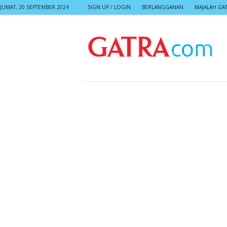
JUMAT, 20 SEPTEMBER 2024
SIGN UP / LOGIN
BERLANGGANAN
MAJALAH GA
G
A
T
R
A