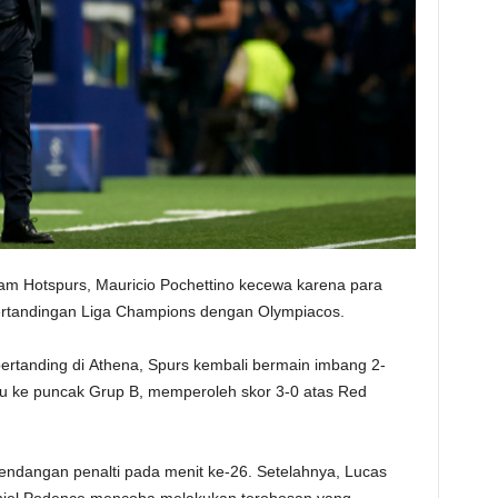
am Hotspurs, Mauricio Pochettino kecewa karena para
ertandingan Liga Champions dengan Olympiacos.
ertanding di Athena, Spurs kembali bermain imbang 2-
ju ke puncak Grup B, memperoleh skor 3-0 atas Red
endangan penalti pada menit ke-26. Setelahnya, Lucas