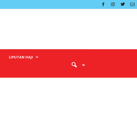
LIPUTAN HAJI