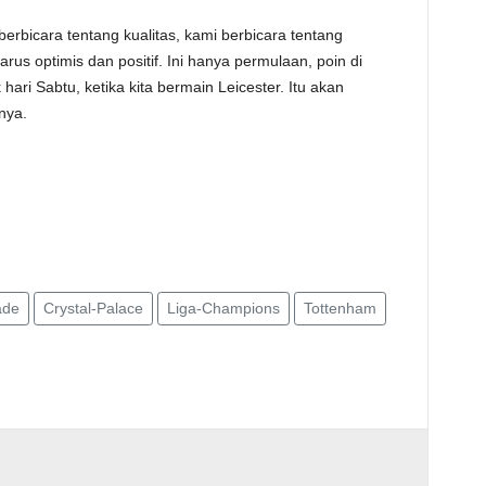
erbicara tentang kualitas, kami berbicara tentang
arus optimis dan positif. Ini hanya permulaan, poin di
 hari Sabtu, ketika kita bermain Leicester. Itu akan
nya.
ade
Crystal-Palace
Liga-Champions
Tottenham