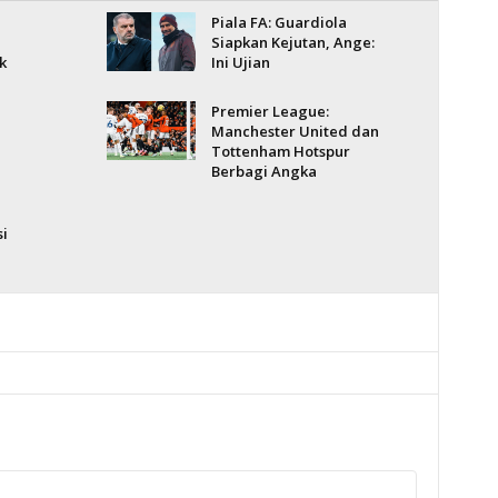
Piala FA: Guardiola
Siapkan Kejutan, Ange:
k
Ini Ujian
Premier League:
Manchester United dan
Tottenham Hotspur
Berbagi Angka
i