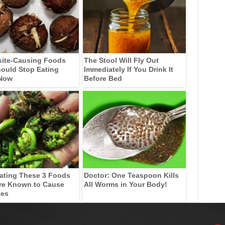
site-Causing Foods
The Stool Will Fly Out
ould Stop Eating
Immediately If You Drink It
 Now
Before Bed
ating These 3 Foods
Doctor: One Teaspoon Kills
re Known to Cause
All Worms in Your Body!
tes