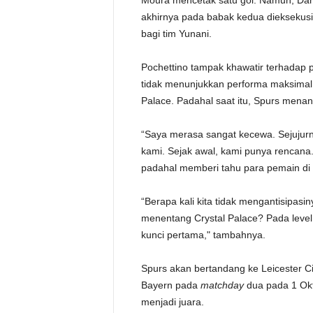
Moura mencetak satu gol. Namun, Da
akhirnya pada babak kedua dieksekusi 
bagi tim Yunani.
Pochettino tampak khawatir terhadap
tidak menunjukkan performa maksimal 
Palace. Padahal saat itu, Spurs mena
“Saya merasa sangat kecewa. Sejujurn
kami. Sejak awal, kami punya rencana
padahal memberi tahu para pemain di 
“Berapa kali kita tidak mengantisipasi
menentang Crystal Palace? Pada level
kunci pertama," tambahnya.
Spurs akan bertandang ke Leicester Ci
Bayern pada
matchday
dua pada 1 Okto
menjadi juara.