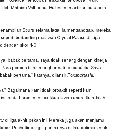
niel Podence mencoba melakukan terobosan yang
TE
oleh Mathieu Valbuena. Hal ini memastikan satu poin
 penampilan Spurs selama laga. Ia menganggap, mereka
seperti bertanding melawan Crystal Palace di Liga
ng dengan skor 4-0.
ya, babak pertama, saya tidak senang dengan kinerja
. Para pemain tidak menghormati rencana itu. Saya
babak pertama," katanya, dilansir
F
oxsportasia.
nya? Bagaimana kami tidak proaktif seperti kami
 ini, anda harus mencocokkan lawan anda. Itu adalah
ty di liga akhir pekan ini. Mereka juga akan menjamu
ber. Pochettino ingin pemainnya selalu optimis untuk