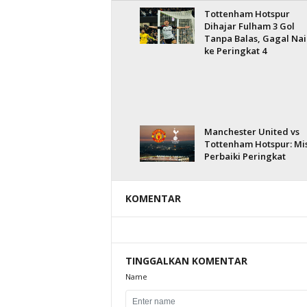
Tottenham Hotspur
Dihajar Fulham 3 Gol
Tanpa Balas, Gagal Nai
ke Peringkat 4
Manchester United vs
Tottenham Hotspur: Mis
Perbaiki Peringkat
KOMENTAR
TINGGALKAN KOMENTAR
Name