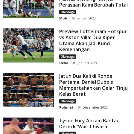
Perasaan Kami Berubah Total
Olahraga
Muh
-
02 Januari 2023
Preview Tottenham Hotspur
vs Aston Villa: Dua Kiper
Utama Akan Jadi Kunci
Kemenangan
Olahraga
Ucha
-
01 Januari 2023
Jatuh Dua Kali di Ronde
Pertama, Daniel Dubois
Mempertahankan Gelar Tinju
Kelas Berat
Olahraga
Rohmat
-
04 Desember 2022
Tyson Fury Ancam Bantai
Dereck 'War' Chisora
Olahraga