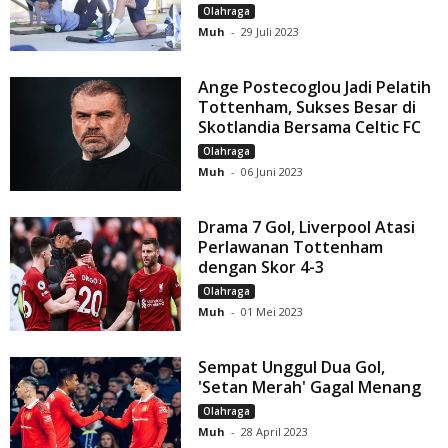
Olahraga
Muh
-
29 Juli 2023
Ange Postecoglou Jadi Pelatih
Tottenham, Sukses Besar di
Skotlandia Bersama Celtic FC
Olahraga
Muh
-
06 Juni 2023
Drama 7 Gol, Liverpool Atasi
Perlawanan Tottenham
dengan Skor 4-3
Olahraga
Muh
-
01 Mei 2023
Sempat Unggul Dua Gol,
'Setan Merah' Gagal Menang
Olahraga
Muh
-
28 April 2023