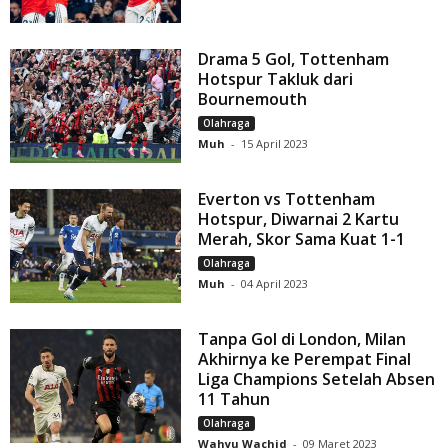
Drama 5 Gol, Tottenham
Hotspur Takluk dari
Bournemouth
Olahraga
Muh
-
15 April 2023
Everton vs Tottenham
Hotspur, Diwarnai 2 Kartu
Merah, Skor Sama Kuat 1-1
Olahraga
Muh
-
04 April 2023
Tanpa Gol di London, Milan
Akhirnya ke Perempat Final
Liga Champions Setelah Absen
11 Tahun
Olahraga
Wahyu Wachid
-
09 Maret 2023