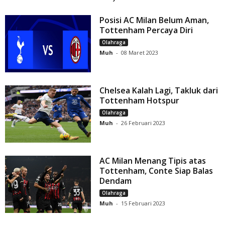
Posisi AC Milan Belum Aman,
Tottenham Percaya Diri
Olahraga
Muh
-
08 Maret 2023
Chelsea Kalah Lagi, Takluk dari
Tottenham Hotspur
Olahraga
Muh
-
26 Februari 2023
AC Milan Menang Tipis atas
Tottenham, Conte Siap Balas
Dendam
Olahraga
Muh
-
15 Februari 2023