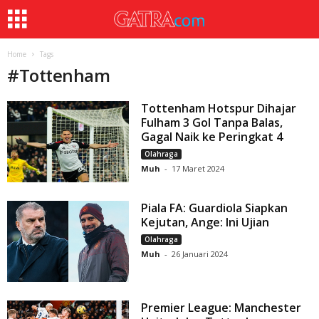
Home
Tags
#
Tottenham
Tottenham Hotspur Dihajar
Fulham 3 Gol Tanpa Balas,
Gagal Naik ke Peringkat 4
Olahraga
Muh
-
17 Maret 2024
Piala FA: Guardiola Siapkan
Kejutan, Ange: Ini Ujian
Olahraga
Muh
-
26 Januari 2024
Premier League: Manchester