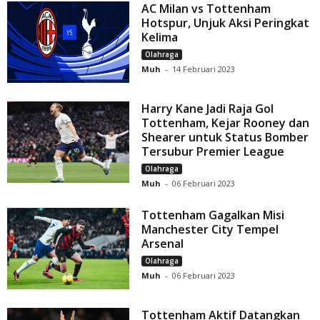
AC Milan vs Tottenham
Hotspur, Unjuk Aksi Peringkat
Kelima
Olahraga
Muh
-
14 Februari 2023
Harry Kane Jadi Raja Gol
Tottenham, Kejar Rooney dan
Shearer untuk Status Bomber
Tersubur Premier League
Olahraga
Muh
-
06 Februari 2023
Tottenham Gagalkan Misi
Manchester City Tempel
Arsenal
Olahraga
Muh
-
06 Februari 2023
Tottenham Aktif Datangkan