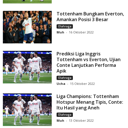
Tottenham Bungkam Everton,
Amankan Posisi 3 Besar
Olahraga
Muh
-
16 Oktober 2022
Prediksi Liga Inggris
Tottenham vs Everton, Ujian
Conte Lanjutkan Performa
Apik
Olahraga
Ucha
-
15 Oktober 2022
Liga Champions: Tottenham
Hotspur Menang Tipis, Conte:
Itu Hasil yang Aneh
Olahraga
Muh
-
13 Oktober 2022