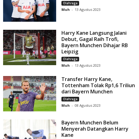
Olahraga
Muh
-
13 Agustus 2023
Harry Kane Langsung Jalani
Debut, Gagal Raih Trofi,
Bayern Munchen Dihajar RB
Leipzig
Olahraga
Muh
-
13 Agustus 2023
Transfer Harry Kane,
Tottenham Tolak Rp1,6 Triliun
dari Bayern Munchen
Olahraga
Muh
-
08 Agustus 2023
Bayern Munchen Belum
Menyerah Datangkan Harry
Kane