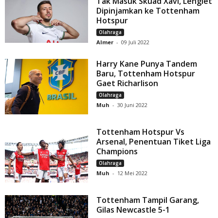
Tak Masuk Skuad Xavi, Lenglet
Dipinjamkan ke Tottenham
Hotspur
Olahraga
Almer
-
09 Juli 2022
Harry Kane Punya Tandem
Baru, Tottenham Hotspur
Gaet Richarlison
Olahraga
Muh
-
30 Juni 2022
Tottenham Hotspur Vs
Arsenal, Penentuan Tiket Liga
Champions
Olahraga
Muh
-
12 Mei 2022
Tottenham Tampil Garang,
Gilas Newcastle 5-1