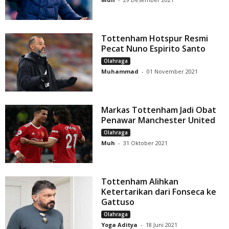
Tottenham Hotspur Resmi
Pecat Nuno Espirito Santo
Olahraga
Muhammad
-
01 November 2021
Markas Tottenham Jadi Obat
Penawar Manchester United
Olahraga
Muh
-
31 Oktober 2021
Tottenham Alihkan
Ketertarikan dari Fonseca ke
Gattuso
Olahraga
Yoga Aditya
-
18 Juni 2021