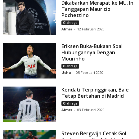
Dikabarkan Merapat ke MU, Ini
Tanggapan Mauricio
Pochettino
Olahraga
Almer
-
12 Februari 2020
Eriksen Buka-Bukaan Soal
Hubungannya Dengan
Mourinho
Olahraga
Ucha
-
05 Februari 2020
Kendati Terpinggirkan, Bale
Tetap Bertahan di Madrid
Olahraga
Almer
-
03 Februari 2020
Steven Bergwijn Cetak Gol