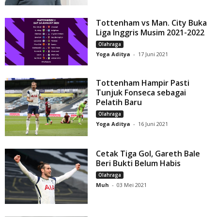
Tottenham vs Man. City Buka
Liga Inggris Musim 2021-2022
Olahraga
Yoga Aditya
-
17 Juni 2021
Tottenham Hampir Pasti
Tunjuk Fonseca sebagai
Pelatih Baru
Olahraga
Yoga Aditya
-
16 Juni 2021
Cetak Tiga Gol, Gareth Bale
Beri Bukti Belum Habis
Olahraga
Muh
-
03 Mei 2021