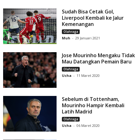
Sudah Bisa Cetak Gol,
Liverpool Kembali ke Jalur
Kemenangan
Olahraga
Muh
-
29 Januari 2021
Jose Mourinho Mengaku Tidak
Mau Datangkan Pemain Baru
Olahraga
Ucha
-
11 Maret 2020
Sebelum di Tottenham,
Mourinho Hampir Kembali
Latih Madrid
Olahraga
Ucha
-
06 Maret 2020