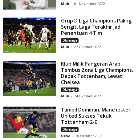
Muh
-
01 November 2022
Grup D Liga Champions Paling
Sengit, Laga Terakhir Jadi
Penentuan 4 Tim
Olahraga
Muh
-
27 Oktober 2022
Klub Milik Pangeran Arab
Tembus Zona Liga Champions,
Depak Tottenham, Lewati
Chelsea
Olahraga
Muh
-
24 Oktober 2022
Tampil Dominan, Manchester
United Sukses Tekuk
Tottenham 2-0
Olahraga
Ucha
-
20 Oktober 2022