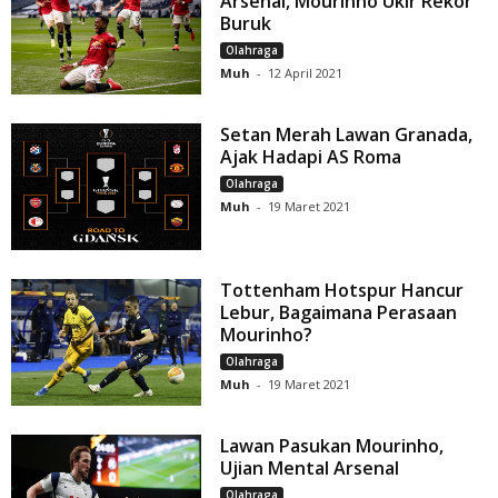
Arsenal, Mourinho Ukir Rekor
Buruk
Olahraga
Muh
-
12 April 2021
Setan Merah Lawan Granada,
Ajak Hadapi AS Roma
Olahraga
Muh
-
19 Maret 2021
Tottenham Hotspur Hancur
Lebur, Bagaimana Perasaan
Mourinho?
Olahraga
Muh
-
19 Maret 2021
Lawan Pasukan Mourinho,
Ujian Mental Arsenal
Olahraga