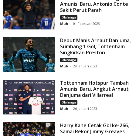
Amunisi Baru, Antonio Conte
Sakit Perut Parah
Olahraga
Muh
-
01 Februari 2023
Debut Manis Arnaut Danjuma,
Sumbang 1 Gol, Tottenham
Singkirkan Preston
Olahraga
Muh
-
29 Januari 2023
Tottenham Hotspur Tambah
Amunisi Baru, Angkut Arnaut
Danjuma dari Villarreal
Olahraga
Muh
-
26 Januari 2023
Harry Kane Cetak Gol ke-266,
Samai Rekor Jimmy Greaves