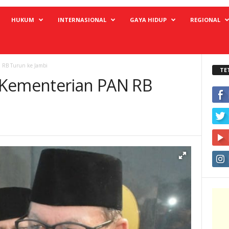
HUKUM
INTERNASIONAL
GAYA HIDUP
REGIONAL
 RB Turun ke Jambi
TE
 Kementerian PAN RB