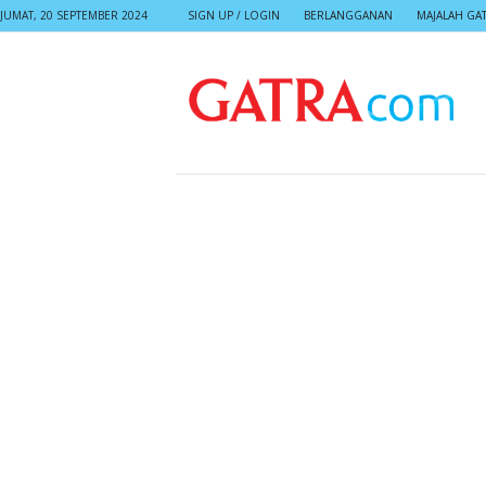
JUMAT, 20 SEPTEMBER 2024
SIGN UP / LOGIN
BERLANGGANAN
MAJALAH GA
G
A
T
R
A