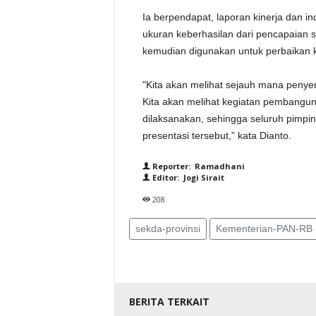
Ia berpendapat, laporan kinerja dan in
ukuran keberhasilan dari pencapaian s
kemudian digunakan untuk perbaikan ki
"Kita akan melihat sejauh mana penyer
Kita akan melihat kegiatan pembangu
dilaksanakan, sehingga seluruh pimpi
presentasi tersebut,” kata Dianto.
Reporter: Ramadhani
Editor: Jogi Sirait
208
sekda-provinsi
Kementerian-PAN-RB
BERITA TERKAIT