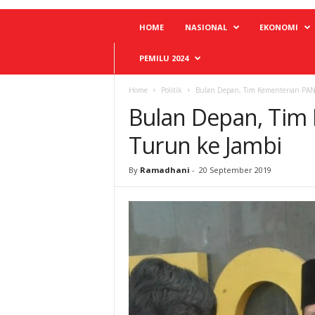
HOME
NASIONAL
EKONOMI
PEMILU 2024
Home
Politik
Bulan Depan, Tim Kementerian PAN
Bulan Depan, Tim
Turun ke Jambi
By
Ramadhani
-
20 September 2019