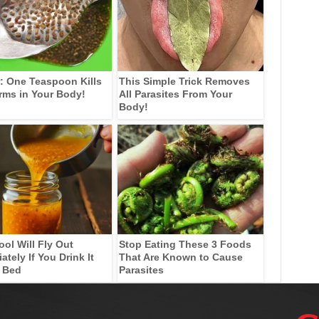
: One Teaspoon Kills
This Simple Trick Removes
rms in Your Body!
All Parasites From Your
Body!
ool Will Fly Out
Stop Eating These 3 Foods
tely If You Drink It
That Are Known to Cause
 Bed
Parasites