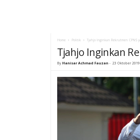
Home
Politik
Tjahjo Inginkan Rekrutmen CPNS y
Tjahjo Inginkan R
By
Hanisar Achmad Fauzan
-
23 Oktober 2019