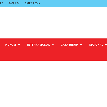
TRA
GATRA TV
GATRA PEDIA
HUKUM
INTERNASIONAL
GAYA HIDUP
REGIONAL