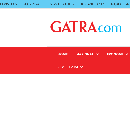
KAMIS, 19 SEPTEMBER 2024
SIGN UP / LOGIN
BERLANGGANAN
MAJALAH GA
G
A
T
R
A
HOME
NASIONAL
EKONOMI
PEMILU 2024