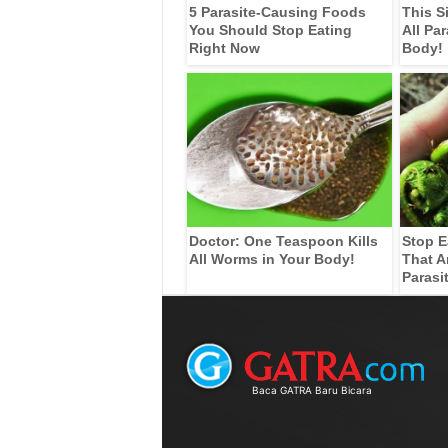
5 Parasite-Causing Foods
This S
You Should Stop Eating
All Pa
Right Now
Body!
Doctor: One Teaspoon Kills
Stop E
All Worms in Your Body!
That A
Parasi
Baca GATRA Baru Bicara