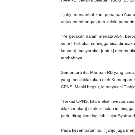
PAN-RB, Jakarta Selatan, Rabu (23/10
Tjahjo menambahkan, penataan Aparatu
untuk membangun tata kelola pemeri
"Pergerakan dalam menata ASN, berbag
smart,
terbuka, sehingga bisa dirasak
kepada] masyarakat [untuk] memberika
tambahnya.
Sementara itu, Menpan RB yang lama,
yang mesti dilakukan oleh Kemenpan 
CPNS. Meski begitu, ia meyakini Tjahjo
"Terkait CPNS, kita meliat investaris
dilaksanakan] di akhir bulan ini hingg
perlu diragukan lagi lah," ujar Syafrudd
Pada kesempatan itu, Tjahjo juga men