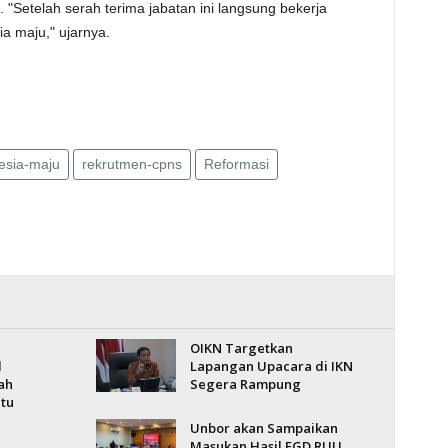
 "Setelah serah terima jabatan ini langsung bekerja
a maju," ujarnya.
esia-maju
rekrutmen-cpns
Reformasi
OIKN Targetkan
l
Lapangan Upacara di IKN
ah
Segera Rampung
atu
Unbor akan Sampaikan
Masukan Hasil FGD RUU