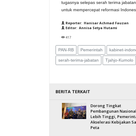
tugasnya selepas serah terima jabatan.
untuk mempercepat reformasi Indonesi
Reporter: Hanisar Achmad Fauzan
Editor: Annisa Setya Hutami
417
PAN-RB
Pemerintah
kabinet-indon
serah-terima-jabatan
Tjahjo-Kumolo
BERITA TERKAIT
Dorong Tingkat
Pembangunan Nasiona
Lebih Tinggi, Pemerint
Akselerasi Kebijakan S
Peta