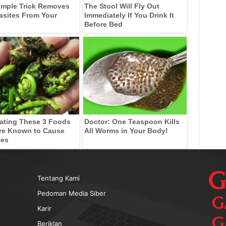
imple Trick Removes
The Stool Will Fly Out
rasites From Your
Immediately If You Drink It
Before Bed
ating These 3 Foods
Doctor: One Teaspoon Kills
re Known to Cause
All Worms in Your Body!
tes
Tentang Kami
Pedoman Media Siber
Karir
Beriklan