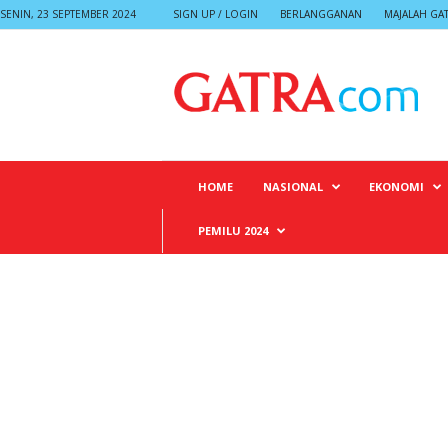
SENIN, 23 SEPTEMBER 2024
SIGN UP / LOGIN
BERLANGGANAN
MAJALAH GA
G
A
T
R
A
HOME
NASIONAL
EKONOMI
PEMILU 2024