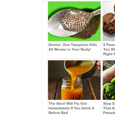
Doctor: One Teaspoon Kills
5 Para
All Worms in Your Body!
You Sh
Right
The Stool Will Fly Out
Stop E
Immediately If You Drink It
That A
Before Bed
Parasi