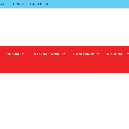
TRA
GATRA TV
GATRA PEDIA
HUKUM
INTERNASIONAL
GAYA HIDUP
REGIONAL