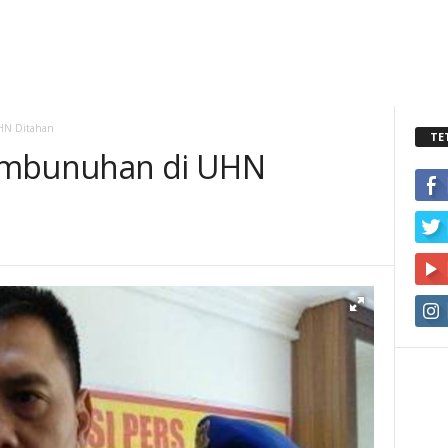
HN Ditahan
TE
embunuhan di UHN