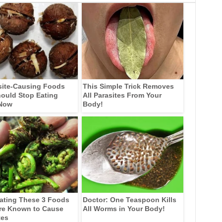
site-Causing Foods
This Simple Trick Removes
ould Stop Eating
All Parasites From Your
 Now
Body!
ating These 3 Foods
Doctor: One Teaspoon Kills
re Known to Cause
All Worms in Your Body!
tes