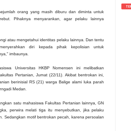
TE
jumlah orang yang masih diburu dan diminta untuk
erebut. Pihaknya menyarankan, agar pelaku lainnya
ngi atau mengetahui identitas pelaku lainnya. Dan tentu
menyerahkan diri kepada pihak kepolisian untuk
ya," imbaunya.
asiswa Universitas HKBP Nomensen ini melibatkan
ultas Pertanian, Jumat (22/11). Akibat bentrokan ini,
ian berinisial RS (21) warga Balige alami luka parah
irngadi Medan.
ngkan satu mahasiswa Fakultas Pertanian lainnya, GN
gka, perwira melati tiga itu menyebutkan, jika pelaku
kan. Sedangkan motif bentrokan pecah, karena persoalan