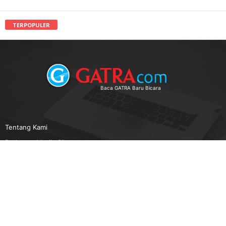
TERPOPULER
Baca GATRA Baru Bicara
Tentang Kami
Pedoman Media Siber
Karir
Beriklan
Disclaimer