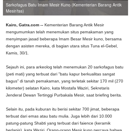
Sarkofagus Batu Imam Mesir Kuno (Kementerian Barang Antik
Mesir/tss)
Kairo, Gatra.com --
Kementerian Barang Antik Mesir
mengumumkan telah menemukan situs pemakaman yang
menyimpan jasad beberapa Imam Besar Mesir kuno, bersama
dengan asisten mereka, di bagian utara situs Tuna el-Gebel,
Kamis, 30/1.
Sejauh ini, para arkeolog telah menemukan 20 sarkofagus batu
(peti mati) yang terbuat dari "batu kapur berkualitas sangat
bagus" di tanah pemakaman, yang terletak sekitar 170 mil (270
kilometer) selatan Kairo, kata Mostafa Waziri, Sekretaris
Jenderal Dewan Tertinggi Purbakala Mesir, saat briefing berita.
Selain itu, pada kuburan itu berisi sekitar 700 jimat, beberapa
terbuat dari emas atau batu mulia. Juga lebih dari 10.000
patung-patung Shabti yang terbuat dari faience (keramik
berlapis), kata Waziri. Orang-orang Mesir kuno percaya bahwa