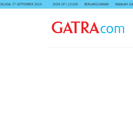
SELASA, 17 SEPTEMBER 2024
SIGN UP / LOGIN
BERLANGGANAN
MAJALAH GA
G
A
T
R
A