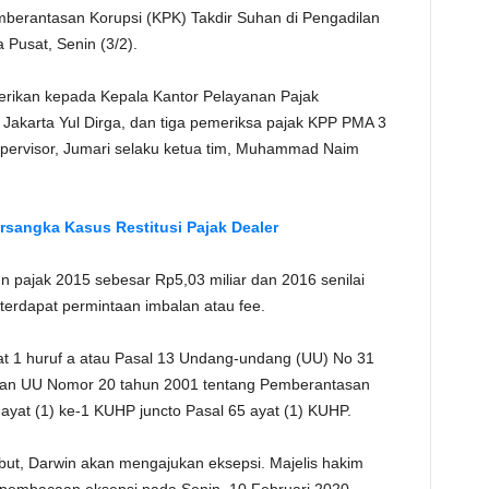
berantasan Korupsi (KPK) Takdir Suhan di Pengadilan
TE
 Pusat, Senin (3/2).
berikan kepada Kepala Kantor Pelayanan Pajak
akarta Yul Dirga, dan tiga pemeriksa pajak KPP PMA 3
supervisor, Jumari selaku ketua tim, Muhammad Naim
sangka Kasus Restitusi Pajak Dealer
n pajak 2015 sebesar Rp5,03 miliar dan 2016 senilai
terdapat permintaan imbalan atau fee.
at 1 huruf a atau Pasal 13 Undang-undang (UU) No 31
an UU Nomor 20 tahun 2001 tentang Pemberantasan
 ayat (1) ke-1 KUHP juncto Pasal 65 ayat (1) KUHP.
ut, Darwin akan mengajukan eksepsi. Majelis hakim