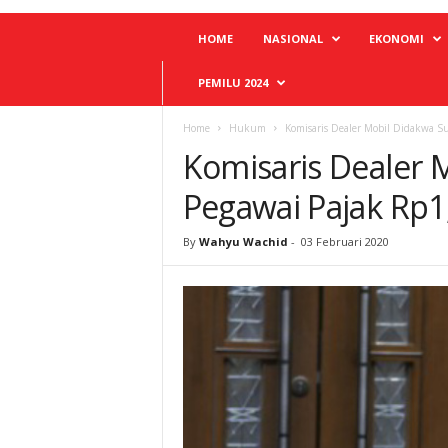
HOME
NASIONAL
EKONOMI
PEMILU 2024
Home
Hukum
Komisaris Dealer Mobil Didakwa S
Komisaris Dealer 
Pegawai Pajak Rp1
By
Wahyu Wachid
-
03 Februari 2020