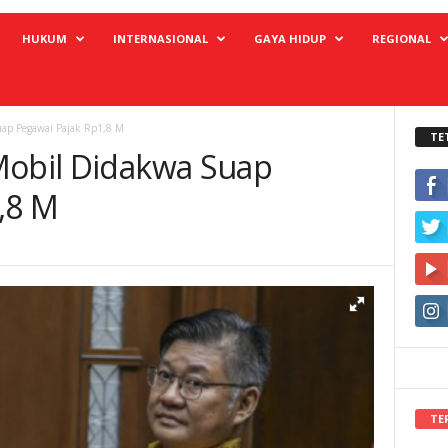
HUKUM
INTERNASIONAL
GAYA HIDUP
REGIONAL
uap Pegawai Pajak Rp1,8 M
TE
Mobil Didakwa Suap
,8 M