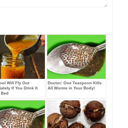
ool Will Fly Out
Doctor: One Teaspoon Kills
tely If You Drink It
All Worms in Your Body!
 Bed