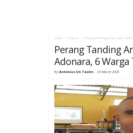
Home
Hukum
Perang Tanding Antar Suku Pecah 
Perang Tanding An
Adonara, 6 Warga
By
Antonius Un Taolin
-
05 Maret 2020