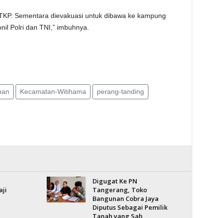
i TKP. Sementara dievakuasi untuk dibawa ke kampung
il Polri dan TNI,” imbuhnya.
han
Kecamatan-Witihama
perang-tanding
Digugat Ke PN
aji
Tangerang, Toko
Bangunan Cobra Jaya
Diputus Sebagai Pemilik
Tanah yang Sah