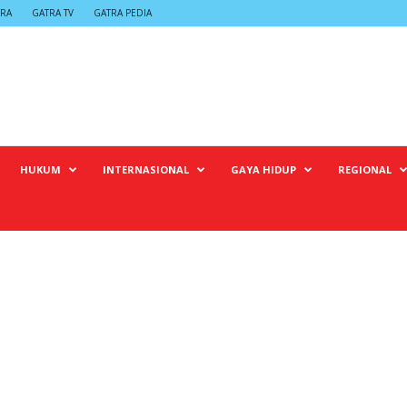
TRA
GATRA TV
GATRA PEDIA
HUKUM
INTERNASIONAL
GAYA HIDUP
REGIONAL