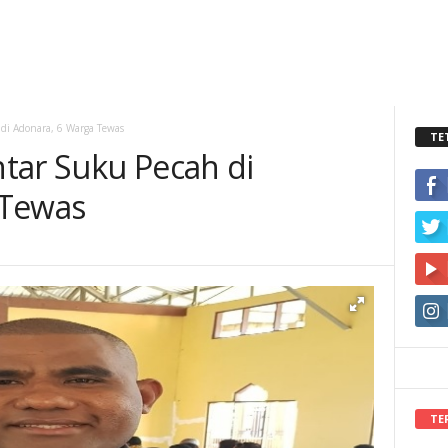
di Adonara, 6 Warga Tewas
TE
tar Suku Pecah di
 Tewas