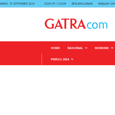
KAMIS, 19 SEPTEMBER 2024
SIGN UP / LOGIN
BERLANGGANAN
MAJALAH GA
G
A
T
R
A
HOME
NASIONAL
EKONOMI
PEMILU 2024