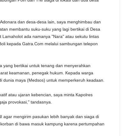
gabungan Polri dan TNI siaga di lokasi dan dua desa
 Adonara dan desa-desa lain, saya menghimbau dan
tan membantu suku-suku yang lagi bertikai di Desa
t Lamaholot ada namanya "Nara" atau sekutu lintas
 Boli kepada Gatra.Com melalui sambungan telepon
sa yang bertikai untuk tenang dan menyerahkan
aparat keamanan, penegak hukum. Kepada warga
di dunia maya (Medsos) untuk memperkeruh keadaan.
atif atau ujaran kebencian, saya minta Kapolres
aja provokasi," tandasnya.
NI agar mengirim pasukan lebih banyak dan siaga di
m korban di bawa masuk kampung karena pertumpahan