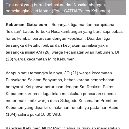
Tiga napi yang baru dibebaskan dari Nusakambangan
bersekongkol curi Motor. (Foto: GATRA/Polres Kebumen)
Kebumen, Gatra.com –
Sebanyak tiga mantan narapidana
“lulusan” Lapas Terbuka Nusakambangan yang baru saja bebas
harus kembali berurusan dengan kepolisan. Dua dari tiga
tersangka diketahui bebas dari kebijakan asimilasi yakni
tersangka inisial AM (26) warga kecamatan Alian Kebumen, DI
(23) warga kecamatan Mirit Kebumen.
Adapun satu tersangka lainnya, JO (21) warga kecamatan
Purwokerto Selatan Banyumas, bebas karena pembebasan
bersyarat. Ketiganya berurusan dengan Sat Reskrim Polres
Kebumen karena diduga telah melakukan pencurian sepeda
motor matic milik warga desa Sidogede Kecamatan Prembun
Kebumen yang diparkir di halaman rumahnya pada hari Rabu
(16/4) sekira pukul 10.30 WIB.
Kapolres Kebumen AKBP Rudy Cahya Kurniawan mengatakan,