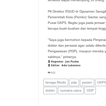
tersebut dapat menampung 10 orang,"
Plt Direktur RSUD dr Djasamen Sarag
Pemerintah Kota (Pemko) Siantar sang
Pusat GKPS. Begitu juga pada jemaa
berupa buah-buahan dan tempat tingga
"Saya juga bermohon kepada Pimpina
dokter dan perawat agar selalu diber
Pengawasan (PDP), maupun mereka yan
sakitnya," pintanya.
Reporter: Jon Purba
Editor: Ade Lukmono
612
tenaga-Medis
pdp
pasien
GKP
dokter
sumatra-utara
ODP