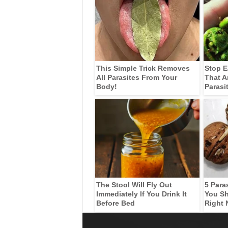
This Simple Trick Removes
Stop E
All Parasites From Your
That A
Body!
Parasi
The Stool Will Fly Out
5 Para
Immediately If You Drink It
You Sh
Before Bed
Right