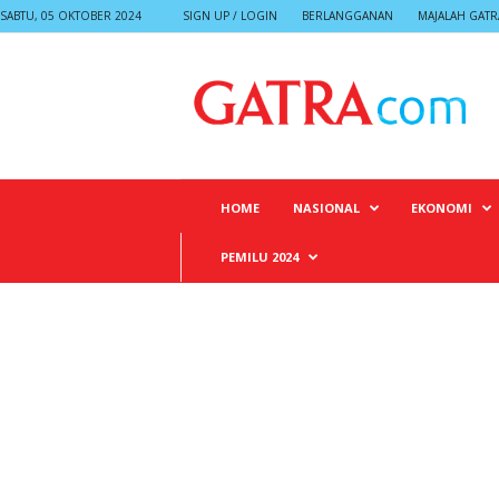
SABTU, 05 OKTOBER 2024
SIGN UP / LOGIN
BERLANGGANAN
MAJALAH GATR
G
A
T
R
A
HOME
NASIONAL
EKONOMI
PEMILU 2024