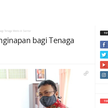
gi Tenaga Medis di Siantar
TE
nginapan bagi Tenaga