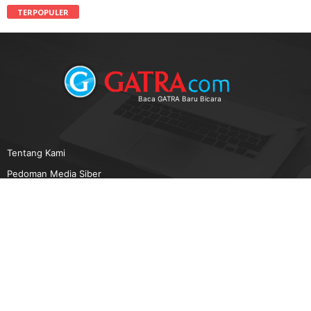
TERPOPULER
Baca GATRA Baru Bicara
Tentang Kami
Pedoman Media Siber
Karir
Beriklan
Disclaimer