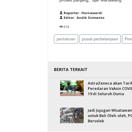
proses panjang,” ujar Martawang.
Reporter: Hernawardi
Editor: Andik Sismanto
874
pertokoan
pusat-perbelanjaan
Pem
BERITA TERKAIT
AstraZeneca akan Tari
Peredaran Vaksin COVI
19 di Seluruh Dunia
Jadi Jujugan Wisatawan
untuk Beli Oleh-oleh, P
Bersolek