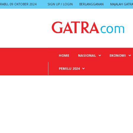
RABU, 09 OKTOBER 2024
SIGN UP / LOGIN
BERLANGGANAN
MAJALAH GATR
G
A
T
R
A
HOME
NASIONAL
EKONOMI
PEMILU 2024