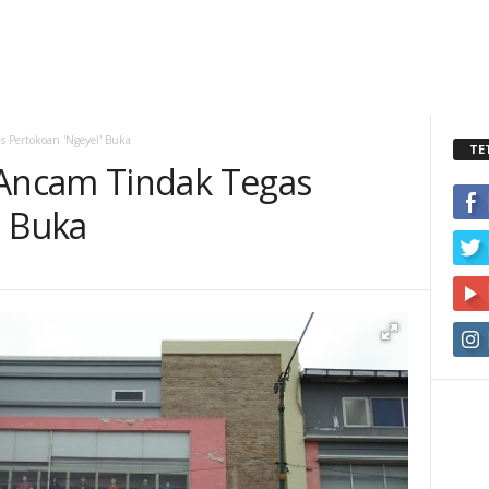
 Pertokoan 'Ngeyel' Buka
TE
Ancam Tindak Tegas
' Buka