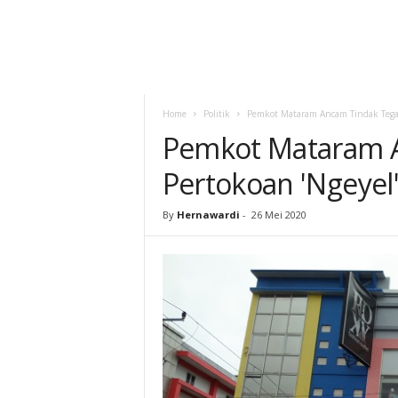
Home
Politik
Pemkot Mataram Ancam Tindak Tegas
Pemkot Mataram 
Pertokoan 'Ngeyel
By
Hernawardi
-
26 Mei 2020