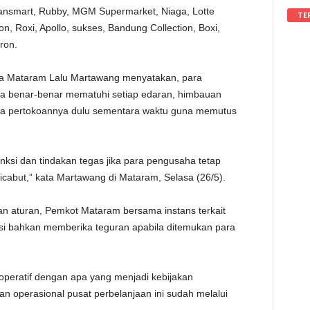
ransmart, Rubby, MGM Supermarket, Niaga, Lotte
TE
on, Roxi, Apollo, sukses, Bandung Collection, Boxi,
ron.
ota Mataram Lalu Martawang menyatakan, para
a benar-benar mematuhi setiap edaran, himbauan
ka pertokoannya dulu sementara waktu guna memutus
si dan tindakan tegas jika para pengusaha tetap
icabut,” kata Martawang di Mataram, Selasa (26/5).
n aturan, Pemkot Mataram bersama instans terkait
si bahkan memberika teguran apabila ditemukan para
operatif dengan apa yang menjadi kebijakan
n operasional pusat perbelanjaan ini sudah melalui