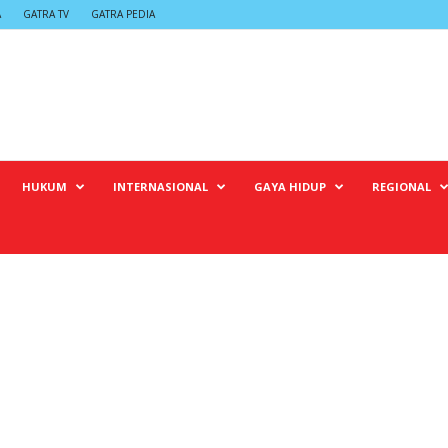
A
GATRA TV
GATRA PEDIA
HUKUM
INTERNASIONAL
GAYA HIDUP
REGIONAL