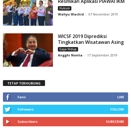
Resmikan Aplikasi PIAWAI IKM
Hukum
Wahyu Wachid
-
07 November 2019
WICSF 2019 Diprediksi
Tingkatkan Wisatawan Asing
Gaya Hidup
Angghi Novita
-
17 September 2019
TETAP TERHUBUNG
Fans
LIKE
Followers
FOLLOW
Subscribers
SUBSCRIBE