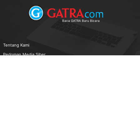
Baca GATRA Baru Bicara
Tentang Kami
Pedoman Media Siber
Karir
Beriklan
Disclaimer