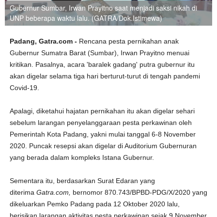
Gubernur Sumbar, Irwan Prayitno saat menjadi saksi nikah di
UNP beberapa waktu lalu. (GATRA/Dok.Istimewa)
Padang, Gatra.com -
Rencana pesta pernikahan anak
Gubernur Sumatra Barat (Sumbar), Irwan Prayitno menuai
kritikan. Pasalnya, acara 'baralek gadang' putra gubernur itu
akan digelar selama tiga hari berturut-turut di tengah pandemi
Covid-19.
Apalagi, diketahui hajatan pernikahan itu akan digelar sehari
sebelum larangan penyelanggaraan pesta perkawinan oleh
Pemerintah Kota Padang, yakni mulai tanggal 6-8 November
2020. Puncak resepsi akan digelar di Auditorium Gubernuran
yang berada dalam kompleks Istana Gubernur.
Sementara itu, berdasarkan Surat Edaran yang
diterima
Gatra.com,
bernomor 870.743/BPBD-PDG/X/2020 yang
dikeluarkan Pemko Padang pada 12 Oktober 2020 lalu,
berisikan larangan aktivitas pesta perkawinan sejak 9 November