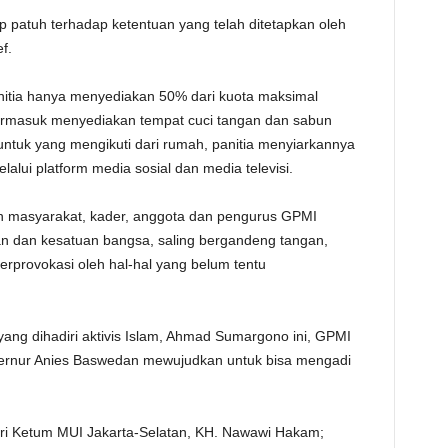
 patuh terhadap ketentuan yang telah ditetapkan oleh
f.
nitia hanya menyediakan 50% dari kuota maksimal
ermasuk menyediakan tempat cuci tangan dan sabun
tuk yang mengikuti dari rumah, panitia menyiarkannya
alui platform media sosial dan media televisi.
 masyarakat, kader, anggota dan pengurus GPMI
n dan kesatuan bangsa, saling bergandeng tangan,
rprovokasi oleh hal-hal yang belum tentu
a yang dihadiri aktivis Islam, Ahmad Sumargono ini, GPMI
bernur Anies Baswedan mewujudkan untuk bisa mengadi
diri Ketum MUI Jakarta-Selatan, KH. Nawawi Hakam;