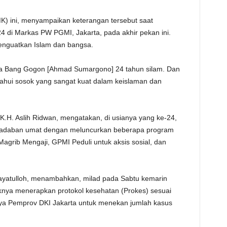
TE
K) ini, menyampaikan keterangan tersebut saat
 di Markas PW PGMI, Jakarta, pada akhir pekan ini.
enguatkan Islam dan bangsa.
ama Bang Gogon [Ahmad Sumargono] 24 tahun silam. Dan
ahui sosok yang sangat kuat dalam keislaman dan
H. Aslih Ridwan, mengatakan, di usianya yang ke-24,
daban umat dengan meluncurkan beberapa program
agrib Mengaji, GPMI Peduli untuk aksis sosial, dan
dayatulloh, menambahkan, milad pada Sabtu kemarin
aknya menerapkan protokol kesehatan (Prokes) sesuai
ya Pemprov DKI Jakarta untuk menekan jumlah kasus