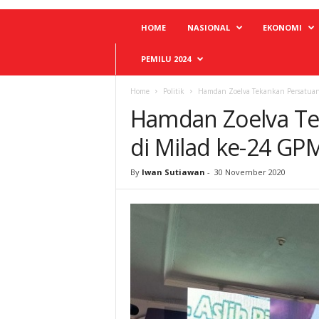
HOME
NASIONAL
EKONOMI
PEMILU 2024
Home
Politik
Hamdan Zoelva Tekankan Persatuan
Hamdan Zoelva Te
di Milad ke-24 GP
By
Iwan Sutiawan
-
30 November 2020