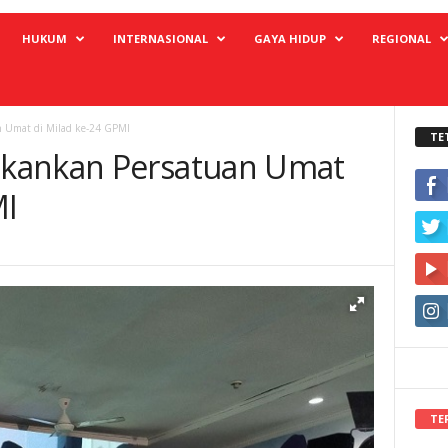
HUKUM
INTERNASIONAL
GAYA HIDUP
REGIONAL
 Umat di Milad ke-24 GPMI
TE
kankan Persatuan Umat
MI