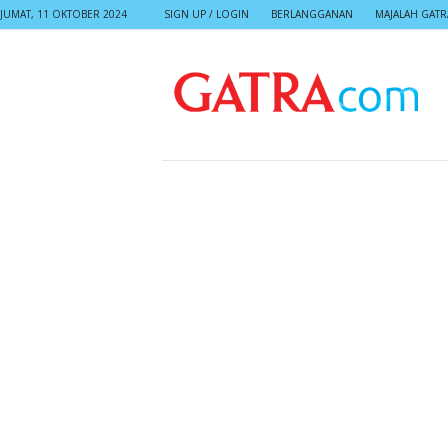
JUMAT, 11 OKTOBER 2024
SIGN UP / LOGIN
BERLANGGANAN
MAJALAH GATR
G
A
T
R
A