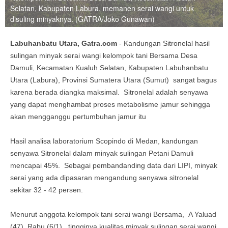
Selatan, Kabupaten Labura, memanen serai wangi untuk
disuling minyaknya. (GATRA/Joko Gunawan)
Labuhanbatu Utara, Gatra.com
- Kandungan Sitronelal hasil
sulingan minyak serai wangi kelompok tani Bersama Desa
Damuli, Kecamatan Kualuh Selatan, Kabupaten Labuhanbatu
Utara (Labura), Provinsi Sumatera Utara (Sumut) sangat bagus
karena berada diangka maksimal. Sitronelal adalah senyawa
yang dapat menghambat proses metabolisme jamur sehingga
akan mengganggu pertumbuhan jamur itu
Hasil analisa laboratorium Scopindo di Medan, kandungan
senyawa Sitronelal dalam minyak sulingan Petani Damuli
mencapai 45%. Sebagai pembandanding data dari LIPI, minyak
serai yang ada dipasaran mengandung senyawa sitronelal
sekitar 32 - 42 persen.
Menurut anggota kelompok tani serai wangi Bersama, A Yaluad
(47), Rabu (6/1), tingginya kualitas minyak sulingan serai wangi