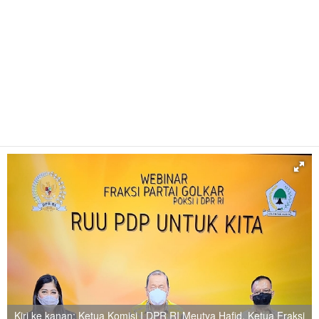
Kiri ke kanan: Ketua Komisi I DPR RI Meutya Hafid, Ketua Fraksi