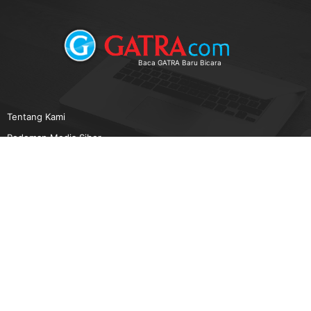
Baca GATRA Baru Bicara
Tentang Kami
Pedoman Media Siber
Karir
Beriklan
Disclaimer