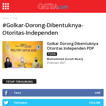
Home
Tags
#
Golkar-Dorong-Dibentuknya-
Otoritas-Independen
Golkar Dorong Dibentuknya
Otoritas Independen PDP
Politik
Muhammad Guruh Nuary
-
25 Januari 2021
TETAP TERHUBUNG
Fans
LIKE
Followers
FOLLOW