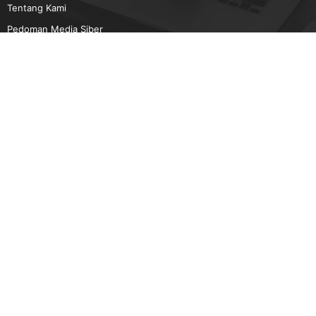
Tentang Kami
Pedoman Media Siber
Karir
Beriklan
Disclaimer
Unduh Aplikasi Gatra.com
Android
IOS