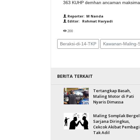
363 KUHP demhan ancaman maksimal 
Reporter: M Nanda
Editor: Rohmat Haryadi
200
Beraksi-di-14-TKP
Kawanan-Maling-Sp
BERITA TERKAIT
Tertangkap Basah,
Maling Motor di Pati
Nyaris Dimassa
Maling Somplak Bergel
Sarjana Diringkus,
Cekcok Akibat Pembag
Tak Adil