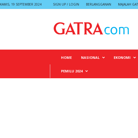
KAMIS, 19 SEPTEMBER 2024
SIGN UP / LOGIN
BERLANGGANAN
MAJALAH GA
G
A
T
R
A
HOME
NASIONAL
EKONOMI
PEMILU 2024