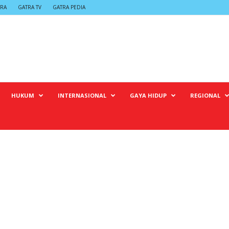
TRA
GATRA TV
GATRA PEDIA
HUKUM
INTERNASIONAL
GAYA HIDUP
REGIONAL