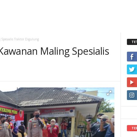
 Spesialis Traktor Digulung
TE
 Kawanan Maling Spesialis