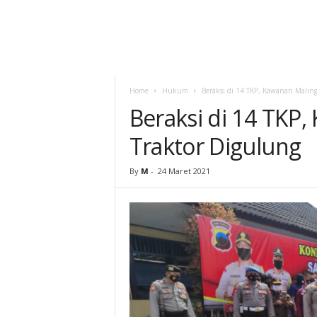
Home
Hukum
Beraksi di 14 TKP, Kawanan Maling
Beraksi di 14 TKP,
Traktor Digulung
By
M
-
24 Maret 2021