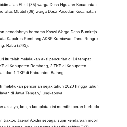
idin alias Ebiet (35) warga Desa Ngulaan Kecamatan
TE
o alias Mbutul (36) warga Desa Pasedan Kecamatan
mankan penadahnya bernama Kaswi Warga Desa Bumirejo
kata Kapolres Rembang AKBP Kurniawan Tandi Rongre
ng, Rabu (24/3).
i itu telah melakukan aksi pencurian di 14 tempat
TKP di Kabupaten Rembang, 2 TKP di Kabupaten
al, dan 1 TKP di Kabupaten Batang.
ah melakukan pencurian sejak tahun 2020 hingga tahun
layah di Jawa Tengah,” ungkapnya.
n aksinya, ketiga komplotan ini memiliki peran berbeda.
traktor, Jaenal Abidin sebagai supir kendaraan mobil