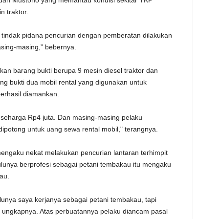
 dan Mustono yang memantau kondisi sekitar TKP
 traktor.
 tindak pidana pencurian dengan pemberatan dilakukan
asing-masing,” bebernya.
kan barang bukti berupa 9 mesin diesel traktor dan
ang bukti dua mobil rental yang digunakan untuk
berhasil diamankan.
al seharga Rp4 juta. Dan masing-masing pelaku
ipotong untuk uang sewa rental mobil," terangnya.
mengaku nekat melakukan pencurian lantaran terhimpit
lunya berprofesi sebagai petani tembakau itu mengaku
au.
ulunya saya kerjanya sebagai petani tembakau, tapi
,” ungkapnya. Atas perbuatannya pelaku diancam pasal