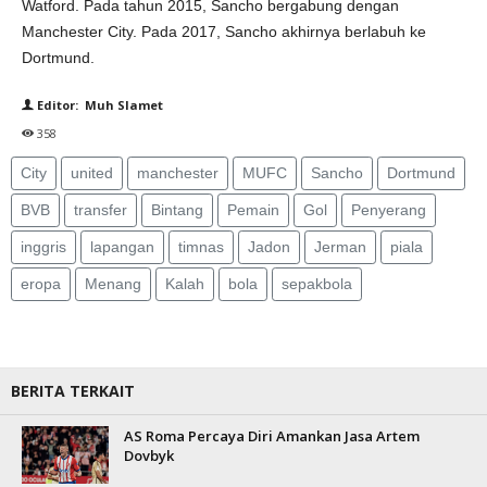
Watford. Pada tahun 2015, Sancho bergabung dengan
Manchester City. Pada 2017, Sancho akhirnya berlabuh ke
Dortmund.
Editor: Muh Slamet
358
City
united
manchester
MUFC
Sancho
Dortmund
BVB
transfer
Bintang
Pemain
Gol
Penyerang
inggris
lapangan
timnas
Jadon
Jerman
piala
eropa
Menang
Kalah
bola
sepakbola
BERITA TERKAIT
AS Roma Percaya Diri Amankan Jasa Artem
Dovbyk