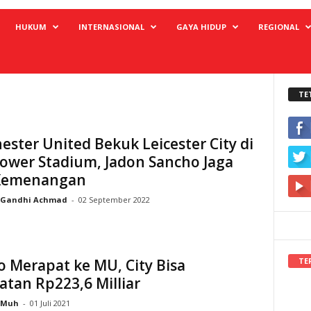
HUKUM
INTERNASIONAL
GAYA HIDUP
REGIONAL
TE
ster United Bekuk Leicester City di
ower Stadium, Jadon Sancho Jaga
Kemenangan
Gandhi Achmad
-
02 September 2022
TE
 Merapat ke MU, City Bisa
atan Rp223,6 Milliar
Muh
-
01 Juli 2021