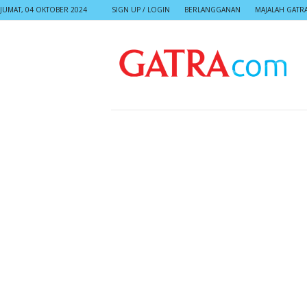
JUMAT, 04 OKTOBER 2024
SIGN UP / LOGIN
BERLANGGANAN
MAJALAH GATR
G
A
T
R
A