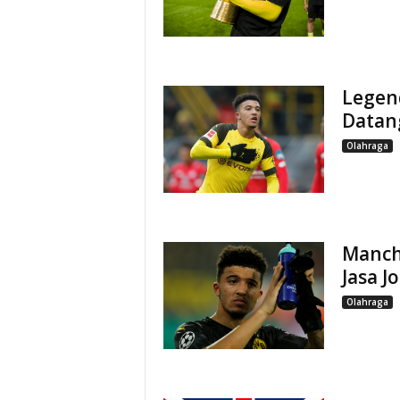
Legen
Datan
Olahraga
Manch
Jasa J
Olahraga