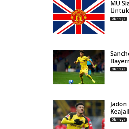
MU Si
Untuk
Olahraga
Sanch
Bayer
Olahraga
Jadon
Keaja
Olahraga