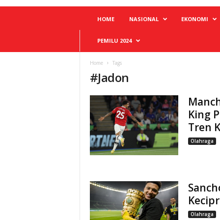
HOME
NASIONAL
EKONOMI
PEMILU 2024
Home
Tags
#
Jadon
Manche
King P
Tren 
Olahraga
Sancho
Kecipr
Olahraga