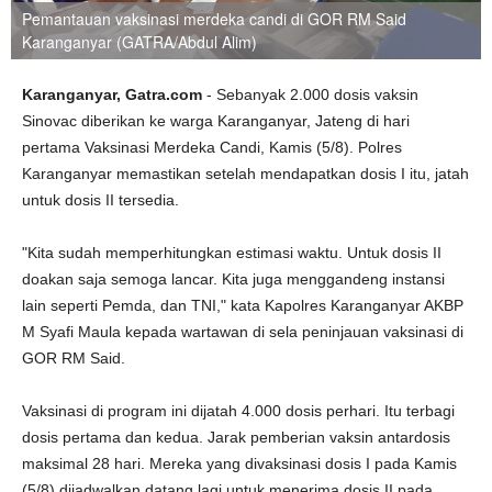
Pemantauan vaksinasi merdeka candi di GOR RM Said
Karanganyar (GATRA/Abdul Alim)
Karanganyar, Gatra.com
- Sebanyak 2.000 dosis vaksin
Sinovac diberikan ke warga Karanganyar, Jateng di hari
pertama Vaksinasi Merdeka Candi, Kamis (5/8). Polres
Karanganyar memastikan setelah mendapatkan dosis I itu, jatah
untuk dosis II tersedia.
"Kita sudah memperhitungkan estimasi waktu. Untuk dosis II
doakan saja semoga lancar. Kita juga menggandeng instansi
lain seperti Pemda, dan TNI," kata Kapolres Karanganyar AKBP
M Syafi Maula kepada wartawan di sela peninjauan vaksinasi di
GOR RM Said.
Vaksinasi di program ini dijatah 4.000 dosis perhari. Itu terbagi
dosis pertama dan kedua. Jarak pemberian vaksin antardosis
maksimal 28 hari. Mereka yang divaksinasi dosis I pada Kamis
(5/8) dijadwalkan datang lagi untuk menerima dosis II pada