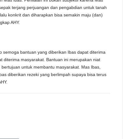
 Mas Ibas. Penilaian ini bukan subjektif karena Mas
sepak terjang perjuangan dan pengabdian untuk tanah
elalu konkrit dan diharapkan bisa semakin maju (dan)
ngkap AHY.
ap semoga bantuan yang diberikan Ibas dapat diterima
t diterima masyarakat. Bantuan ini merupakan niat
g bertujuan untuk membantu masyarakat. Mas Ibas,
as diberikan rezeki yang berlimpah supaya bisa terus
AHY.