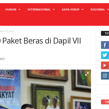
HUKUM
INTERNASIONAL
GAYA HIDUP
REGIONAL
pil VII Jatim
TE
Paket Beras di Dapil VII
2021