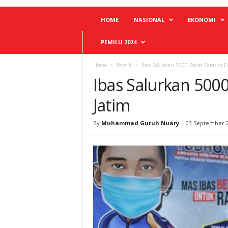
HOME
NASIONAL
EKONOMI
PEMILU 2024
Home
Politik
Ibas Salurkan 5000 Paket Beras di Da
Ibas Salurkan 5000 
Jatim
By
Muhammad Guruh Nuary
-
03 September 