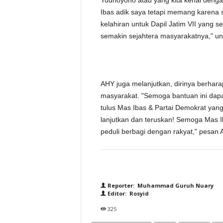
Yudhoyono atau yang kita kenal dengan
Ibas adik saya tetapi memang karena 
kelahiran untuk Dapil Jatim VII yang s
semakin sejahtera masyarakatnya," u
AHY juga melanjutkan, dirinya berhar
masyarakat. "Semoga bantuan ini dapa
tulus Mas Ibas & Partai Demokrat yan
lanjutkan dan teruskan! Semoga Mas Ib
peduli berbagi dengan rakyat," pesan 
Reporter: Muhammad Guruh Nuary
Editor: Rosyid
325