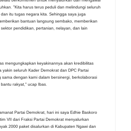
 selalu berkomitmen untuk menyalurkan dan mengawal
hkan. "Kita harus terus peduli dan melindungi seluruh
a dan itu tugas negara kita. Sehingga saya juga
emberikan bantuan langsung sembako, memberikan
ktor pendidikan, pertanian, nelayan, dan lain
Ibas mengungkapkan keyakinannya akan kredibilitas
a yakin seluruh Kader Demokrat dan DPC Partai
 sama dengan kami dalam bersinergi, berkolaborasi
 bantu rakyat," ucap Ibas.
manat Partai Demokrat, hari ini saya Edhie Baskoro
im VII dari Fraksi Partai Demokrat menyalurkan
yak 2000 paket disalurkan di Kabupaten Ngawi dan