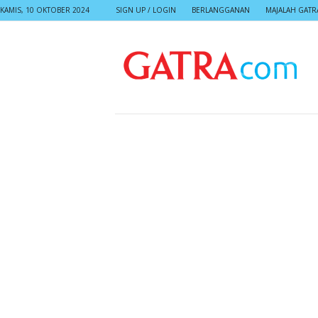
KAMIS, 10 OKTOBER 2024
SIGN UP / LOGIN
BERLANGGANAN
MAJALAH GATR
G
A
T
R
A