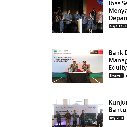
Ibas 
Menya
Depa
Gaya Hidup
Bank 
Manag
Equity
Ekonomi
Kunju
Bantu
Regional