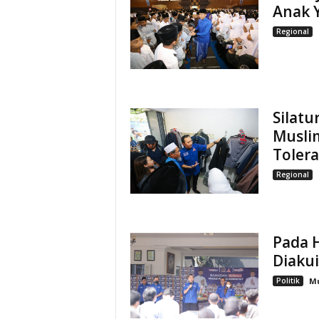
Anak 
Regional
Silat
Musli
Tolera
Regional
Pada H
Diaku
Politik
M