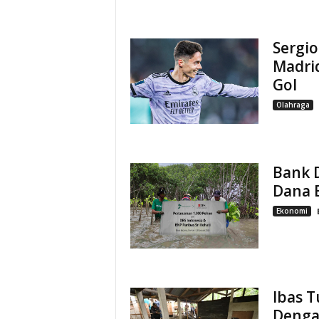
Sergio
Madri
Gol
Olahraga
Bank D
Dana B
Ekonomi
Ibas 
Denga