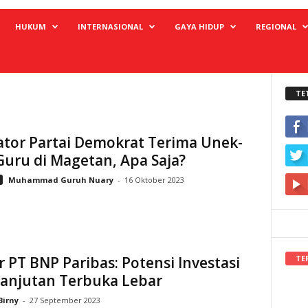
HUKUM
INTERNASIONAL
GAYA HIDUP
REGIONAL
TE
ator Partai Demokrat Terima Unek-
uru di Magetan, Apa Saja?
Muhammad Guruh Nuary
-
16 Oktober 2023
TE
r PT BNP Paribas: Potensi Investasi
lanjutan Terbuka Lebar
Birny
-
27 September 2023