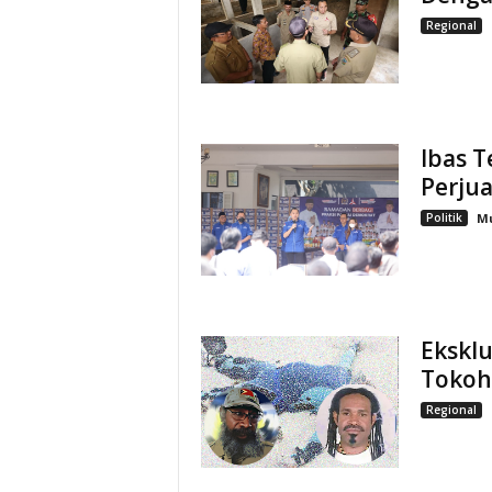
Regional
Ibas T
Perjua
Politik
M
Ekskl
Tokoh
Regional