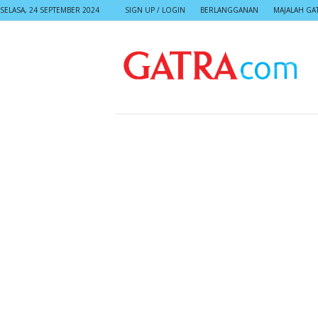
SELASA, 24 SEPTEMBER 2024
SIGN UP / LOGIN
BERLANGGANAN
MAJALAH GA
G
A
T
R
A