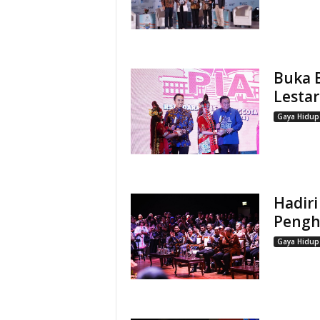
Buka B
Lestar
Gaya Hidup
Hadir
Pengh
Gaya Hidup