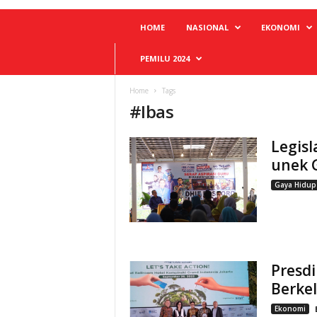
HOME
NASIONAL
EKONOMI
PEMILU 2024
Home
Tags
#
Ibas
Legisl
unek G
Gaya Hidup
Presdi
Berke
Ekonomi