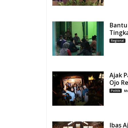
Bantu 
Tingk
Regional
Ajak P
Ojo R
Politik
M
Ibas A