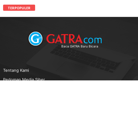
TERPOPULER
Baca GATRA Baru Bicara
Tentang Kami
Pedoman Media Siber
Karir
Beriklan
Disclaimer