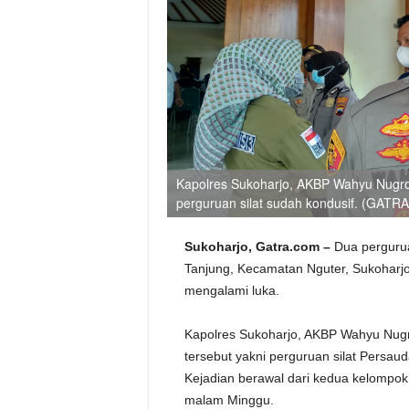
Kapolres Sukoharjo, AKBP Wahyu Nugro
perguruan silat sudah kondusif. (GATR
Sukoharjo, Gatra.com –‎
Dua pergurua
Tanjung, Kecamatan Nguter, Sukoharjo,
mengalami luka.
Kapolres Sukoharjo, AKBP Wahyu Nugr
tersebut yakni perguruan silat Persau
Kejadian berawal dari kedua kelompok 
malam Minggu.