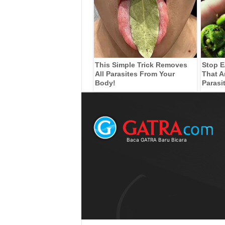
This Simple Trick Removes
Stop E
All Parasites From Your
That A
Body!
Parasi
Baca GATRA Baru Bicara