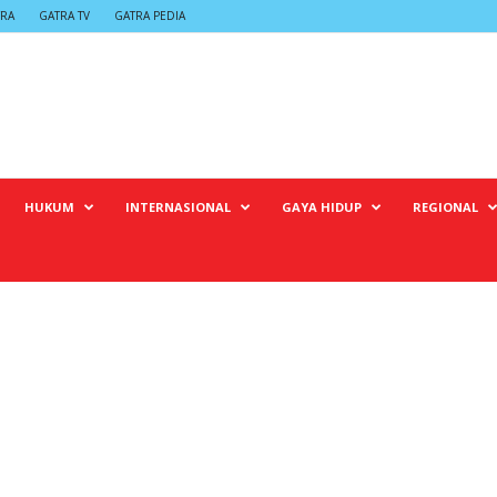
TRA
GATRA TV
GATRA PEDIA
HUKUM
INTERNASIONAL
GAYA HIDUP
REGIONAL