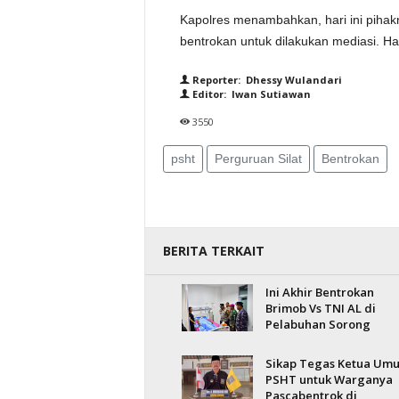
Kapolres menambahkan, hari ini pihak
bentrokan untuk dilakukan mediasi. Hal 
Reporter: Dhessy Wulandari
Editor: Iwan Sutiawan
3550
psht
Perguruan Silat
Bentrokan
BERITA TERKAIT
Ini Akhir Bentrokan
Brimob Vs TNI AL di
Pelabuhan Sorong
Sikap Tegas Ketua Um
PSHT untuk Warganya
Pascabentrok di