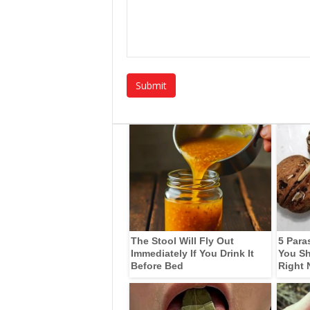
The Stool Will Fly Out
5 Para
Immediately If You Drink It
You Sh
Before Bed
Right