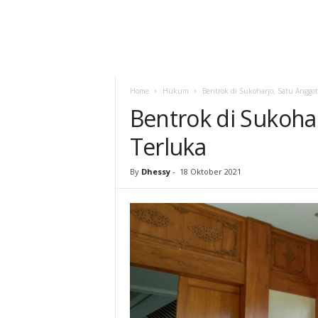
Home
Hukum
Bentrok di Sukoharjo, Satu Anggo
Bentrok di Sukoha
Terluka
By
Dhessy
-
18 Oktober 2021