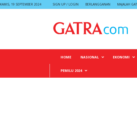
KAMIS, 19 SEPTEMBER 2024
SIGN UP / LOGIN
BERLANGGANAN
MAJALAH GA
G
A
T
R
A
HOME
NASIONAL
EKONOMI
PEMILU 2024