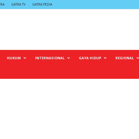
TRA
GATRA TV
GATRA PEDIA
HUKUM
INTERNASIONAL
GAYA HIDUP
REGIONAL