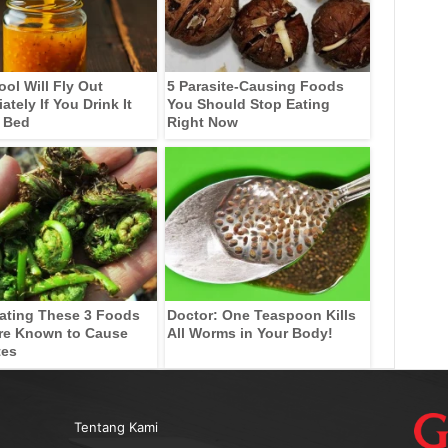
ool Will Fly Out
5 Parasite-Causing Foods
tely If You Drink It
You Should Stop Eating
 Bed
Right Now
ating These 3 Foods
Doctor: One Teaspoon Kills
re Known to Cause
All Worms in Your Body!
tes
Tentang Kami