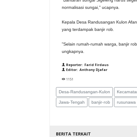
"Bantaran sungai Sigeleng harus sege
normalisasi sungai," ucapnya.
Kepala Desa Randusangan Kulon Afan 
yang terdampak banjir rob.
"Selain rumah-rumah warga, banjir rob
ungkapnya.
Reporter: Farid Firdaus
Editor: Anthony Djafar
1151
Desa-Randusangan-Kulon
Kecamata
Jawa-Tengah
banjir-rob
rusunawa
BERITA TERKAIT