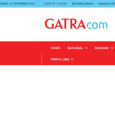
JUMAT, 20 SEPTEMBER 2024
SIGN UP / LOGIN
BERLANGGANAN
MAJALAH GA
G
A
T
R
A
HOME
NASIONAL
EKONOMI
PEMILU 2024