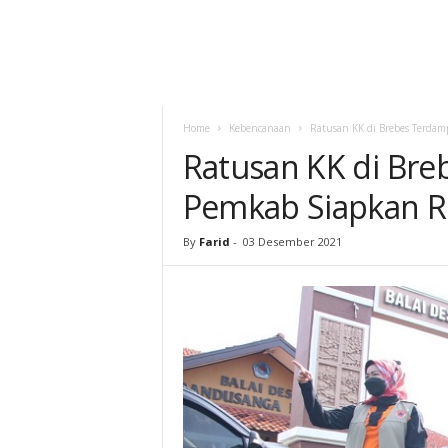
Home
Kebencanaan
Ratusan KK di Brebes Terda
Ratusan KK di Bre
Pemkab Siapkan 
By
Farid
-
03 Desember 2021