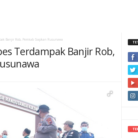
mpak Banjir Rob, Pemkab Siapkan Rusunawa
TE
bes Terdampak Banjir Rob,
Rusunawa