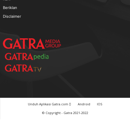
TERPOPULER
Baca GATRA Baru Bicara
Tentang Kami