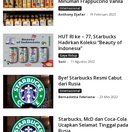
Minuman Frappuccino Vanila
Internasional
Anthony Djafar
-
19 Februari 2023
HUT RI ke – 77, Starbucks
Hadirkan Koleksi “Beauty of
Indonesia”
Gaya Hidup
Suci
-
11 Agustus 2022
Bye! Starbucks Resmi Cabut
dari Rusia
Internasional
Bernadetta Febriana
-
23 Mei 2022
Starbucks, McD dan Coca-Cola
Ucapkan Selamat Tinggal pada
Rusia