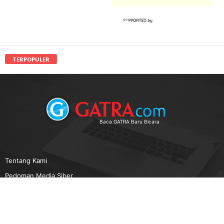
TERPOPULER
Baca GATRA Baru Bicara
Tentang Kami
Pedoman Media Siber
Karir
Beriklan
Disclaimer