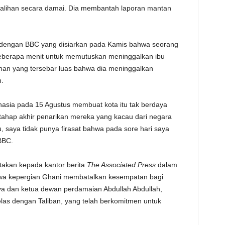
alihan secara damai. Dia membantah laporan mantan
TE
engan BBC yang disiarkan pada Kamis bahwa seorang
eberapa menit untuk memutuskan meninggalkan ibu
han yang tersebar luas bahwa dia meninggalkan
n.
hasia pada 15 Agustus membuat kota itu tak berdaya
ahap akhir penarikan mereka yang kacau dari negara
tu, saya tidak punya firasat bahwa pada sore hari saya
BBC.
akan kepada kantor berita
The Associated Press
dalam
hwa kepergian Ghani membatalkan kesempatan bagi
nya dan ketua dewan perdamaian Abdullah Abdullah,
as dengan Taliban, yang telah berkomitmen untuk