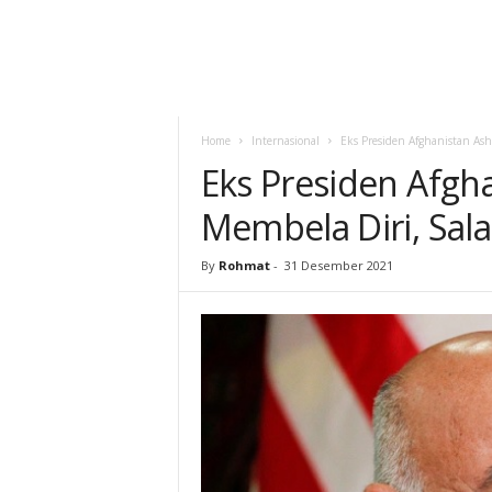
Home
Internasional
Eks Presiden Afghanistan As
Eks Presiden Afgh
Membela Diri, Sal
By
Rohmat
-
31 Desember 2021