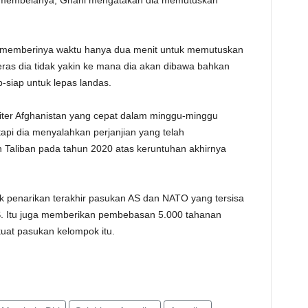
u membelanya, Ghani mengatakan dia memutuskan
, memberinya waktu hanya dua menit untuk memutuskan
eras dia tidak yakin ke mana dia akan dibawa bahkan
p-siap untuk lepas landas.
iter Afghanistan yang cepat dalam minggu-minggu
tapi dia menyalahkan perjanjian yang telah
n Taliban pada tahun 2020 atas keruntuhan akhirnya
uk penarikan terakhir pasukan AS dan NATO yang tersisa
S. Itu juga memberikan pembebasan 5.000 tahanan
uat pasukan kelompok itu.