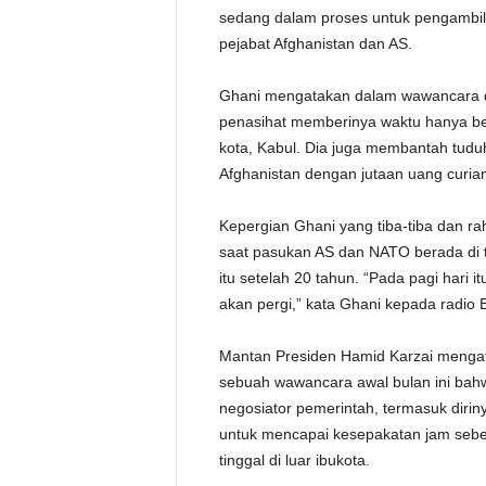
sedang dalam proses untuk pengambil
pejabat Afghanistan dan AS.
Ghani mengatakan dalam wawancara d
penasihat memberinya waktu hanya b
kota, Kabul. Dia juga membantah tudu
Afghanistan dengan jutaan uang curia
Kepergian Ghani yang tiba-tiba dan ra
saat pasukan AS dan NATO berada di t
itu setelah 20 tahun. “Pada pagi hari i
akan pergi,” kata Ghani kepada radio 
Mantan Presiden Hamid Karzai mengat
sebuah wawancara awal bulan ini ba
negosiator pemerintah, termasuk diri
untuk mencapai kesepakatan jam sebel
tinggal di luar ibukota.