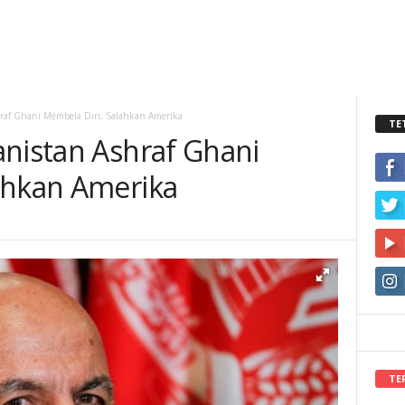
hraf Ghani Membela Diri, Salahkan Amerika
TE
anistan Ashraf Ghani
ahkan Amerika