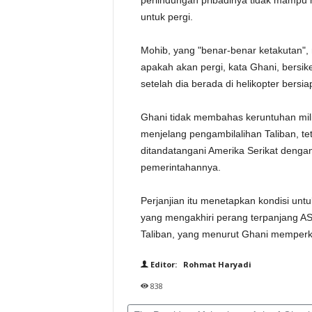
perlindungan pribadinya tidak mamp
untuk pergi.
Mohib, yang "benar-benar ketakutan"
apakah akan pergi, kata Ghani, bersik
setelah dia berada di helikopter bersia
Ghani tidak membahas keruntuhan mil
menjelang pengambilalihan Taliban, te
ditandatangani Amerika Serikat denga
pemerintahannya.
Perjanjian itu menetapkan kondisi unt
yang mengakhiri perang terpanjang A
Taliban, yang menurut Ghani memperk
Editor: Rohmat Haryadi
838