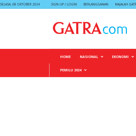
SELASA, 08 OKTOBER 2024
SIGN UP / LOGIN
BERLANGGANAN
MAJALAH GAT
G
A
T
R
A
HOME
NASIONAL
EKONOMI
PEMILU 2024