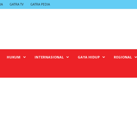
RA
GATRA TV
GATRA PEDIA
HUKUM
INTERNASIONAL
GAYA HIDUP
REGIONAL