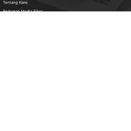
Tentang Kami
Pedoman Media Siber
Karir
Beriklan
Disclaimer
Unduh Aplikasi Gatra.com
Android
IOS