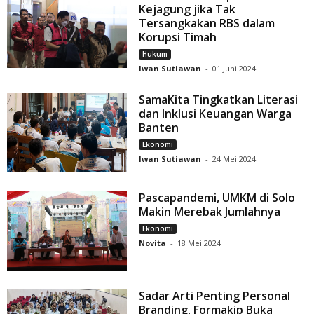
Kejagung jika Tak
Tersangkakan RBS dalam
Korupsi Timah
Hukum
Iwan Sutiawan
-
01 Juni 2024
SamaKita Tingkatkan Literasi
dan Inklusi Keuangan Warga
Banten
Ekonomi
Iwan Sutiawan
-
24 Mei 2024
Pascapandemi, UMKM di Solo
Makin Merebak Jumlahnya
Ekonomi
Novita
-
18 Mei 2024
Sadar Arti Penting Personal
Branding, Formakip Buka