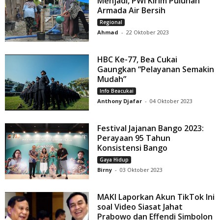
Menjadi, PWI Kirim Puluhan
Armada Air Bersih
Regional
Ahmad
-
22 Oktober 2023
HBC Ke-77, Bea Cukai
Gaungkan “Pelayanan Semakin
Mudah”
Info Beacukai
Anthony Djafar
-
04 Oktober 2023
Festival Jajanan Bango 2023:
Perayaan 95 Tahun
Konsistensi Bango
Gaya Hidup
Birny
-
03 Oktober 2023
MAKI Laporkan Akun TikTok Ini
soal Video Siasat Jahat
Prabowo dan Effendi Simbolon