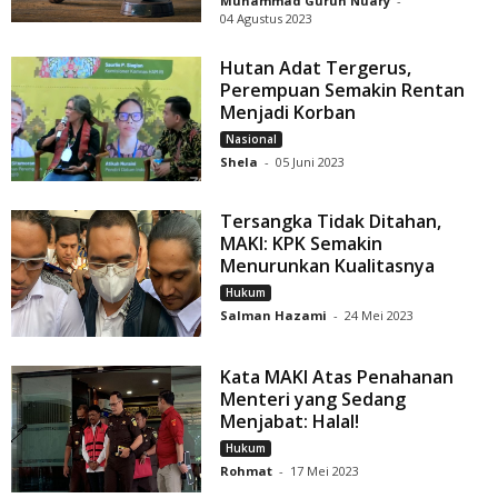
Muhammad Guruh Nuary
-
04 Agustus 2023
Hutan Adat Tergerus,
Perempuan Semakin Rentan
Menjadi Korban
Nasional
Shela
-
05 Juni 2023
Tersangka Tidak Ditahan,
MAKI: KPK Semakin
Menurunkan Kualitasnya
Hukum
Salman Hazami
-
24 Mei 2023
Kata MAKI Atas Penahanan
Menteri yang Sedang
Menjabat: Halal!
Hukum
Rohmat
-
17 Mei 2023