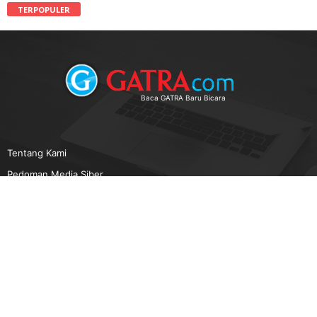
TERPOPULER
Baca GATRA Baru Bicara
Tentang Kami
Pedoman Media Siber
Karir
Beriklan
Disclaimer