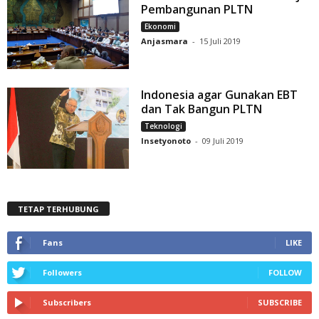
Pembangunan PLTN
Ekonomi
Anjasmara
-
15 Juli 2019
Indonesia agar Gunakan EBT
dan Tak Bangun PLTN
Teknologi
Insetyonoto
-
09 Juli 2019
TETAP TERHUBUNG
Fans
LIKE
Followers
FOLLOW
Subscribers
SUBSCRIBE