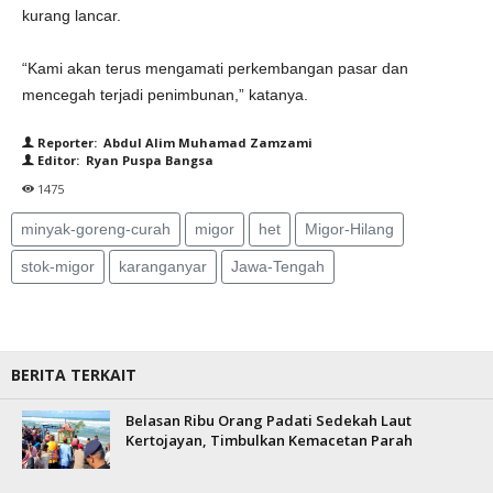
kurang lancar.
“Kami akan terus mengamati perkembangan pasar dan
mencegah terjadi penimbunan,” katanya.
Reporter: Abdul Alim Muhamad Zamzami
Editor: Ryan Puspa Bangsa
1475
minyak-goreng-curah
migor
het
Migor-Hilang
stok-migor
karanganyar
Jawa-Tengah
BERITA TERKAIT
Belasan Ribu Orang Padati Sedekah Laut
Kertojayan, Timbulkan Kemacetan Parah