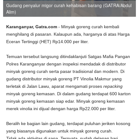
Gudang penyalur migor curah kehabisan barang (GATRA/Abdul
Alim)
Karanganyar, Gatra.com
- Minyak goreng curah kembali
menghilang di pasaran. Kalaupun ada, harganya di atas Harga
Eceran Tertinggi (HET) Rp14.000 per liter.
Temuan tersebut langsung ditindaklanjuti Satgas Mafia Pangan
Polres Karanganyar dengan inspeksi mendadak di distributor
minyak goreng curah serta pasar tradisional dan modern. Di
gudang distributor minyak goreng PT Vinolia Makmur yang
terletak di Jalan Lawu, aparat mengamati proses
repacking
minyak goreng kemasan. Di dalam gudang terdapat 600 karton
minyak goreng kemasan siap edar. Minyak goreng kemasan
merek vinolia ini dijual dengan harga Rp22.000 per liter.
Beralih ke bagian lain gudang, terdapat puluhan jeriken kosong
yang biasanya digunakan untuk minyak goreng curah.
Tidak ada aktivitas di sana. Ternyata, sudah delapan hari