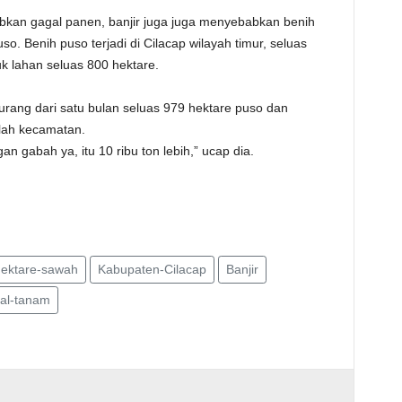
kan gagal panen, banjir juga juga menyebabkan benih
. Benih puso terjadi di Cilacap wilayah timur, seluas
uk lahan seluas 800 hektare.
rang dari satu bulan seluas 979 hektare puso dan
mlah kecamatan.
an gabah ya, itu 10 ribu ton lebih,” ucap dia.
hektare-sawah
Kabupaten-Cilacap
Banjir
al-tanam