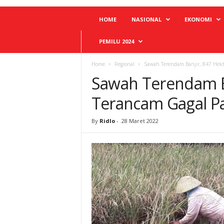
HOME
NASIONAL
EKONOMI
PEMILU 2024
Home
Regional
Sawah Terendam Banjir, 847 Hekt
Sawah Terendam Ba
Terancam Gagal P
By
Ridlo
-
28 Maret 2022