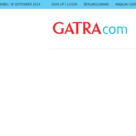
RABU, 18 SEPTEMBER 2024
SIGN UP / LOGIN
BERLANGGANAN
MAJALAH GAT
G
A
T
R
A