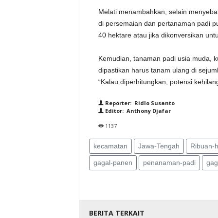
Melati menambahkan, selain menyebab
di persemaian dan pertanaman padi puso
40 hektare atau jika dikonversikan unt
Kemudian, tanaman padi usia muda, ku
dipastikan harus tanam ulang di seju
“Kalau diperhitungkan, potensi kehilang
Reporter: Ridlo Susanto
Editor: Anthony Djafar
1137
kecamatan
Jawa-Tengah
Ribuan-
gagal-panen
penanaman-padi
gag
BERITA TERKAIT