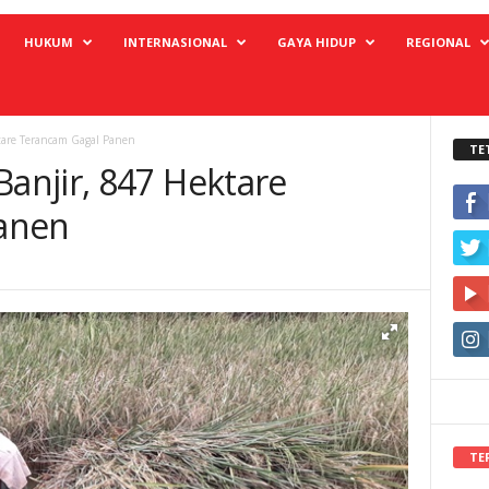
HUKUM
INTERNASIONAL
GAYA HIDUP
REGIONAL
are Terancam Gagal Panen
TE
njir, 847 Hektare
anen