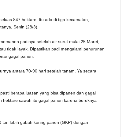
TE
seluas 847 hektare. Itu ada di tiga kecamatan,
anya, Senin (28/3).
p memanen padinya setelah air surut mulai 25 Maret,
u tidak layak. Dipastikan padi mengalami penurunan
enar gagal panen.
murnya antara 70-90 hari setelah tanam. Ya secara
asti berapa luasan yang bisa dipanen dan gagal
an hektare sawah itu gagal panen karena buruknya
000 ton lebih gabah kering panen (GKP) dengan
.