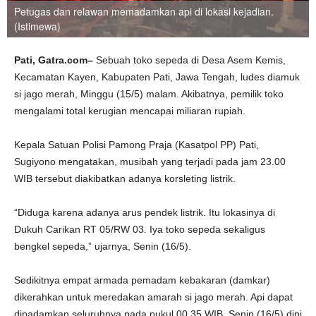
Petugas dan relawan memadamkan api di lokasi kejadian.
(Istimewa)
Pati, Gatra.com–
Sebuah toko sepeda di Desa Asem Kemis,
Kecamatan Kayen, Kabupaten Pati, Jawa Tengah, ludes diamuk
si jago merah, Minggu (15/5) malam. Akibatnya, pemilik toko
mengalami total kerugian mencapai miliaran rupiah.
Kepala Satuan Polisi Pamong Praja (Kasatpol PP) Pati,
Sugiyono mengatakan, musibah yang terjadi pada jam 23.00
WIB tersebut diakibatkan adanya korsleting listrik.
“Diduga karena adanya arus pendek listrik. Itu lokasinya di
Dukuh Carikan RT 05/RW 03. Iya toko sepeda sekaligus
bengkel sepeda,” ujarnya, Senin (16/5).
Sedikitnya empat armada pemadam kebakaran (damkar)
dikerahkan untuk meredakan amarah si jago merah. Api dapat
dipadamkan seluruhnya pada pukul 00.35 WIB, Senin (16/5) dini